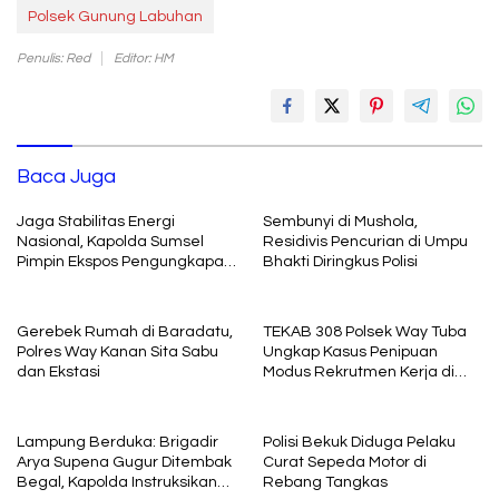
Polsek Gunung Labuhan
Penulis: Red
Editor: HM
Baca Juga
Jaga Stabilitas Energi
Sembunyi di Mushola,
Nasional, Kapolda Sumsel
Residivis Pencurian di Umpu
Pimpin Ekspos Pengungkapan
Bhakti Diringkus Polisi
129 Tersangka BBM Ilegal
Gerebek Rumah di Baradatu,
TEKAB 308 Polsek Way Tuba
Polres Way Kanan Sita Sabu
Ungkap Kasus Penipuan
dan Ekstasi
Modus Rekrutmen Kerja di
Stasiun
Lampung Berduka: Brigadir
Polisi Bekuk Diduga Pelaku
Arya Supena Gugur Ditembak
Curat Sepeda Motor di
Begal, Kapolda Instruksikan
Rebang Tangkas