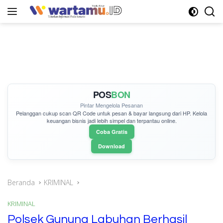
Langsung
ke
konten
POS
BON
Pintar Mengelola Pesanan
Pelanggan cukup
scan QR Code
untuk pesan & bayar langsung dari HP. Kelola
keuangan bisnis jadi lebih simpel dan terpantau online.
Coba Gratis
Download
Beranda
KRIMINAL
KRIMINAL
Polsek Gunung Labuhan Berhasil