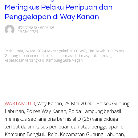
Meringkus Pelaku Penipuan dan
Penggelapan di Way Kanan
Wartamu Id
-
Kriminal
26 Mei 2024
Pada Jumat, 24 Mei 2024 sekitar pukul 20.00 WIB, Tim Tekab 308 Polsek
Gunung Labuhan mendapatkan informasi dari masyarakat tentang
keberadaan tersangka di Kampung Suka Negeri
WARTAMU.ID
,
Way Kanan, 25 Mei 2024
– Polsek Gunung
Labuhan, Polres Way Kanan, Polda Lampung berhasil
meringkus seorang pria berinisial D (26) yang diduga
terlibat dalam kasus penipuan dan atau penggelapan di
Kampung Bengkulu Rejo, Kecamatan Gunung Labuhan,