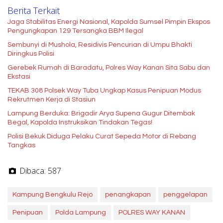
Berita Terkait
Jaga Stabilitas Energi Nasional, Kapolda Sumsel Pimpin Ekspos
Pengungkapan 129 Tersangka BBM Ilegal
Sembunyi di Mushola, Residivis Pencurian di Umpu Bhakti
Diringkus Polisi
Gerebek Rumah di Baradatu, Polres Way Kanan Sita Sabu dan
Ekstasi
TEKAB 308 Polsek Way Tuba Ungkap Kasus Penipuan Modus
Rekrutmen Kerja di Stasiun
Lampung Berduka: Brigadir Arya Supena Gugur Ditembak
Begal, Kapolda Instruksikan Tindakan Tegas!
Polisi Bekuk Diduga Pelaku Curat Sepeda Motor di Rebang
Tangkas
Dibaca:
587
Kampung Bengkulu Rejo
penangkapan
penggelapan
Penipuan
Polda Lampung
POLRES WAY KANAN