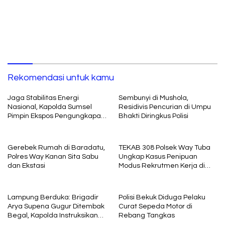
Tindakan Tegas!
Rekomendasi untuk kamu
Jaga Stabilitas Energi
Sembunyi di Mushola,
Nasional, Kapolda Sumsel
Residivis Pencurian di Umpu
Pimpin Ekspos Pengungkapan
Bhakti Diringkus Polisi
129 Tersangka BBM Ilegal
Gerebek Rumah di Baradatu,
TEKAB 308 Polsek Way Tuba
Polres Way Kanan Sita Sabu
Ungkap Kasus Penipuan
dan Ekstasi
Modus Rekrutmen Kerja di
Stasiun
Lampung Berduka: Brigadir
Polisi Bekuk Diduga Pelaku
Arya Supena Gugur Ditembak
Curat Sepeda Motor di
Begal, Kapolda Instruksikan
Rebang Tangkas
Tindakan Tegas!