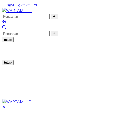
Langsung ke konten
tutup
tutup