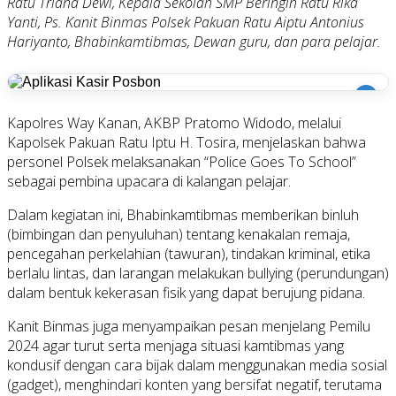
Ratu Triana Dewi, Kepala Sekolah SMP Beringin Ratu Rika
Yanti, Ps. Kanit Binmas Polsek Pakuan Ratu Aiptu Antonius
Hariyanto, Bhabinkamtibmas, Dewan guru, dan para pelajar.
i
Kapolres Way Kanan, AKBP Pratomo Widodo, melalui
Kapolsek Pakuan Ratu Iptu H. Tosira, menjelaskan bahwa
personel Polsek melaksanakan “Police Goes To School”
sebagai pembina upacara di kalangan pelajar.
Dalam kegiatan ini, Bhabinkamtibmas memberikan binluh
(bimbingan dan penyuluhan) tentang kenakalan remaja,
pencegahan perkelahian (tawuran), tindakan kriminal, etika
berlalu lintas, dan larangan melakukan bullying (perundungan)
dalam bentuk kekerasan fisik yang dapat berujung pidana.
Kanit Binmas juga menyampaikan pesan menjelang Pemilu
2024 agar turut serta menjaga situasi kamtibmas yang
kondusif dengan cara bijak dalam menggunakan media sosial
(gadget), menghindari konten yang bersifat negatif, terutama