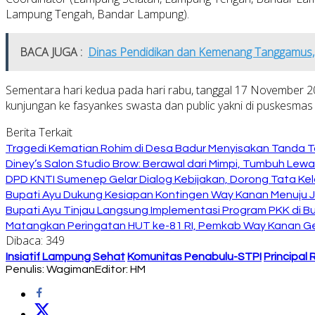
Lampung Tengah, Bandar Lampung).
BACA JUGA :
Dinas Pendidikan dan Kemenang Tanggamus,
Sementara hari kedua pada hari rabu, tanggal 17 November 
kunjungan ke fasyankes swasta dan public yakni di puskesmas
Berita Terkait
Tragedi Kematian Rohim di Desa Badur Menyisakan Tanda T
Diney’s Salon Studio Brow: Berawal dari Mimpi, Tumbuh Lew
DPD KNTI Sumenep Gelar Dialog Kebijakan, Dorong Tata Kelo
Bupati Ayu Dukung Kesiapan Kontingen Way Kanan Menuju J
Bupati Ayu Tinjau Langsung Implementasi Program PKK di 
Matangkan Peringatan HUT ke-81 RI, Pemkab Way Kanan Ge
Dibaca:
349
Insiatif Lampung Sehat
Komunitas Penabulu-STPI
Principal 
Penulis: Wagiman
Editor: HM