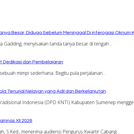
anya Besar, Diduga Sebelum Meninggal Di interogasi Oknum 
Gadding, menyisakan tanda tanya besar di tengah…
at Dedikasi dan Pembelajaran
sebuah mimpi sederhana. Begitu pula perjalanan…
la Tenurial Nelayan yang Adil dan Berkelanjutan
adisional Indonesia (DPD KNTI) Kabupaten Sumenep menggel
amnas XII 2026
, S.Ked., menerima audiensi Pengurus Kwartir Cabang…