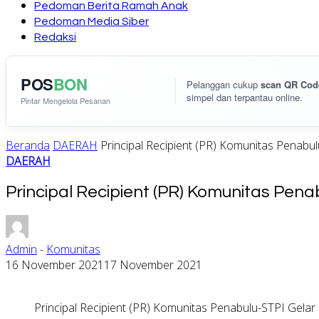
Pedoman Berita Ramah Anak
Pedoman Media Siber
Redaksi
POS
BON
Pelanggan cukup
scan QR Cod
simpel dan terpantau online.
Pintar Mengelola Pesanan
Beranda
DAERAH
Principal Recipient (PR) Komunitas Penabul
DAERAH
Principal Recipient (PR) Komunitas Penab
Admin
-
Komunitas
16 November 2021
17 November 2021
Principal Recipient (PR) Komunitas Penabulu-STPI Gelar S