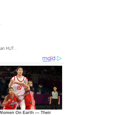
…
tan HUT…