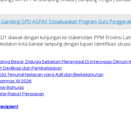
 Gandeng DPD AGPAII Sosialisasikan Program Guru Penggera
2021 diawali dengan kunjungan ke stakeholder PPM Provinsi L
 kedaton kota bandar lampung dengan tujuan Identifikasi situa
anya Besar, Diduga Sebelum Meninggal Di interogasi Oknum 
at Dedikasi dan Pembelajaran
la Tenurial Nelayan yang Adil dan Berkelanjutan
amnas XII 2026
Buay Bahuga
lar Rapat Persiapan
Recipient