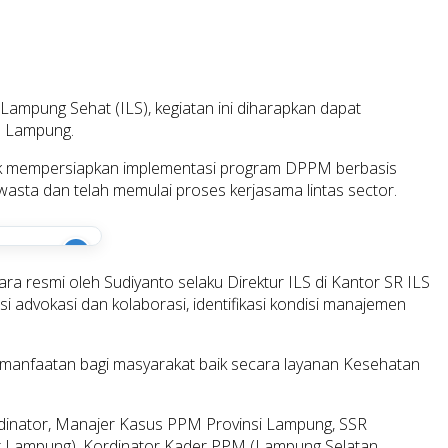
f Lampung Sehat (ILS), kegiatan ini diharapkan dapat
M Lampung.
 untuk mempersiapkan implementasi program DPPM berbasis
swasta dan telah memulai proses kerjasama lintas sector.
i
ra resmi oleh Sudiyanto selaku Direktur ILS di Kantor SR ILS
i advokasi dan kolaborasi, identifikasi kondisi manajemen
rmanfaatan bagi masyarakat baik secara layanan Kesehatan
dinator, Manajer Kasus PPM Provinsi Lampung, SSR
 Lampung), Kordinator Kader PPM (Lampung Selatan,