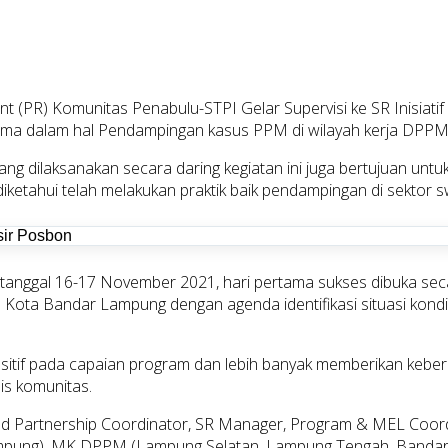
ent (PR) Komunitas Penabulu-STPI Gelar Supervisi ke SR Inisiati
ama dalam hal Pendampingan kasus PPM di wilayah kerja DPP
tin yang dilaksanakan secara daring kegiatan ini juga bertujuan
 diketahui telah melakukan praktik baik pendampingan di sektor 
a tanggal 16-17 November 2021, hari pertama sukses dibuka seca
 Kota Bandar Lampung dengan agenda identifikasi situasi kondis
sitif pada capaian program dan lebih banyak memberikan kebe
s komunitas.
nd Partnership Coordinator, SR Manager, Program & MEL Coor
mpung), MK DPPM (Lampung Selatan, Lampung Tengah, Bandar