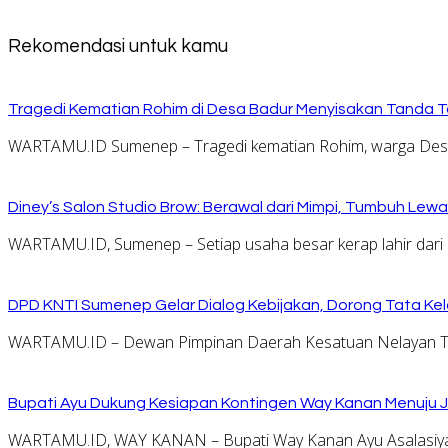
Rekomendasi untuk kamu
Tragedi Kematian Rohim di Desa Badur Menyisakan Tanda T
WARTAMU.ID Sumenep – Tragedi kematian Rohim, warga Desa 
Diney’s Salon Studio Brow: Berawal dari Mimpi, Tumbuh Lew
WARTAMU.ID, Sumenep – Setiap usaha besar kerap lahir dari 
DPD KNTI Sumenep Gelar Dialog Kebijakan, Dorong Tata Kelo
WARTAMU.ID – Dewan Pimpinan Daerah Kesatuan Nelayan Tr
Bupati Ayu Dukung Kesiapan Kontingen Way Kanan Menuju J
WARTAMU.ID, WAY KANAN – Bupati Way Kanan Ayu Asalasiyah