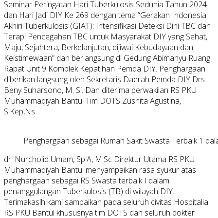
Seminar Peringatan Hari Tuberkulosis Sedunia Tahun 2024
dan Hari Jadi DIY Ke 269 dengan tema “Gerakan Indonesia
Akhiri Tuberkulosis (GIAT): Intensifikasi Deteksi Dini TBC dan
Terapi Pencegahan TBC untuk Masyarakat DIY yang Sehat,
Maju, Sejahtera, Berkelanjutan, dijiwai Kebudayaan dan
Keistimewaan” dan berlangsung di Gedung Abimanyu Ruang
Rapat Unit 9 Komplek Kepatihan Pemda DIY. Penghargaan
diberikan langsung oleh Sekretaris Daerah Pemda DIY Drs.
Beny Suharsono, M. Si. Dan diterima perwakilan RS PKU
Muhammadiyah Bantul Tim DOTS Zusnita Agustina,
S.Kep,Ns.
Penghargaan sebagai Rumah Sakit Swasta Terbaik 1 da
dr. Nurcholid Umam, Sp.A, M.Sc Direktur Utama RS PKU
Muhammadiyah Bantul menyampaikan rasa syukur atas
penghargaan sebagai RS Swasta terbaik I dalam
penanggulangan Tuberkulosis (TB) di wilayah DIY.
Terimakasih kami sampaikan pada seluruh civitas Hospitalia
RS PKU Bantul khususnya tim DOTS dan seluruh dokter