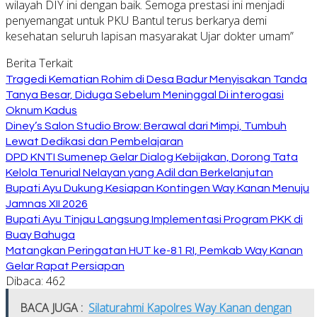
wilayah DIY ini dengan baik. Semoga prestasi ini menjadi
penyemangat untuk PKU Bantul terus berkarya demi
kesehatan seluruh lapisan masyarakat Ujar dokter umam”
Berita Terkait
Tragedi Kematian Rohim di Desa Badur Menyisakan Tanda
Tanya Besar, Diduga Sebelum Meninggal Di interogasi
Oknum Kadus
Diney’s Salon Studio Brow: Berawal dari Mimpi, Tumbuh
Lewat Dedikasi dan Pembelajaran
DPD KNTI Sumenep Gelar Dialog Kebijakan, Dorong Tata
Kelola Tenurial Nelayan yang Adil dan Berkelanjutan
Bupati Ayu Dukung Kesiapan Kontingen Way Kanan Menuju
Jamnas XII 2026
Bupati Ayu Tinjau Langsung Implementasi Program PKK di
Buay Bahuga
Matangkan Peringatan HUT ke-81 RI, Pemkab Way Kanan
Gelar Rapat Persiapan
Dibaca:
462
BACA JUGA :
Silaturahmi Kapolres Way Kanan dengan