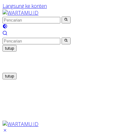
Langsung ke konten
tutup
tutup