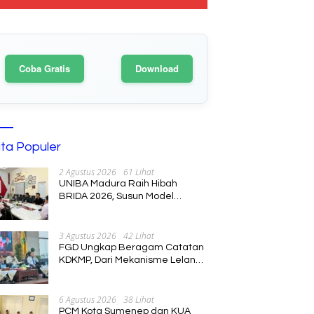
Coba Gratis
Download
ita Populer
2 Agustus 2026
61 Lihat
UNIBA Madura Raih Hibah
BRIDA 2026, Susun Model
Kebijakan Pelestarian Saronen
dan Keris Berbasis Ekonomi
Kreatif
3 Agustus 2026
42 Lihat
FGD Ungkap Beragam Catatan
KDKMP, Dari Mekanisme Lelang
hingga Peran Kepala Desa
6 Agustus 2026
38 Lihat
PCM Kota Sumenep dan KUA