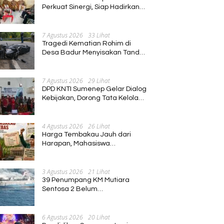
Perkuat Sinergi, Siap Hadirkan
Program Pembinaan Umat
7 Agustus 2026
33 Lihat
Tragedi Kematian Rohim di
Desa Badur Menyisakan Tanda
Tanya Besar, Diduga Sebelum
Meninggal Di interogasi Oknum
Kadus
7 Agustus 2026
29 Lihat
DPD KNTI Sumenep Gelar Dialog
Kebijakan, Dorong Tata Kelola
Tenurial Nelayan yang Adil dan
Berkelanjutan
4 Agustus 2026
26 Lihat
Harga Tembakau Jauh dari
Harapan, Mahasiswa
Pascasarjana Annuqayah
Suarakan Aspirasi Petani
3 Agustus 2026
21 Lihat
39 Penumpang KM Mutiara
Sentosa 2 Belum
Ditemukan,Operasi Pencarian
Diperluas
6 Agustus 2026
20 Lihat