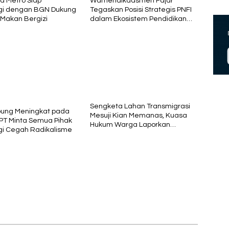
ta Metro Siap
Wamendikdasmen Fajar
gi dengan BGN Dukung
Tegaskan Posisi Strategis PNFI
Makan Bergizi
dalam Ekosistem Pendidikan
Nasional
Sengketa Lahan Transmigrasi
pung Meningkat pada
Mesuji Kian Memanas, Kuasa
PT Minta Semua Pihak
Hukum Warga Laporkan
gi Cegah Radikalisme
Dugaan Korupsi ke Kejati
Lampung