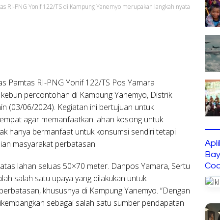
tas RI-PNG Yonif 122/TS di Kampung Yanemyo merupakan langkah nyata
as Pamtas RI-PNG Yonif 122/TS Pos Yamara
kebun percontohan di Kampung Yanemyo, Distrik
 (03/06/2024). Kegiatan ini bertujuan untuk
empat agar memanfaatkan lahan kosong untuk
ak hanya bermanfaat untuk konsumsi sendiri tetapi
Apl
ian masyarakat perbatasan.
Bay
atas lahan seluas 50×70 meter. Danpos Yamara, Sertu
Cod
alah salah satu upaya yang dilakukan untuk
perbatasan, khususnya di Kampung Yanemyo. “Dengan
 dikembangkan sebagai salah satu sumber pendapatan