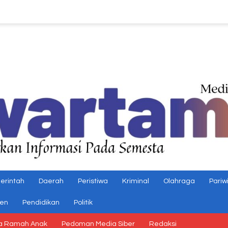
erintah
Daerah
Peristiwa
Kriminal
Olahraga
Pariw
gen
Pendidikan
Politik
a Ramah Anak
Pedoman Media Siber
Redaksi