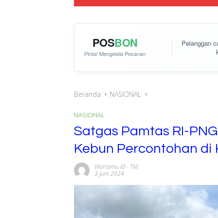
POS
BON
Pelanggan 
Pintar Mengelola Pesanan
Beranda
NASIONAL
NASIONAL
Satgas Pamtas RI-PNG 
Kebun Percontohan di
Wartamu Id
-
TNI
3 Juni 2024