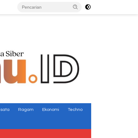
tutup
isata
Ragam
Ekonomi
Techno