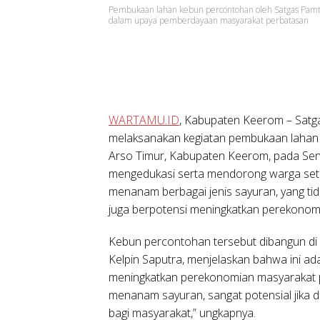
Pembukaan lahan kebun percontohan oleh Satgas Pam
dalam upaya pemberdayaan masyarakat perbatasan
WARTAMU.ID
,
Kabupaten Keerom
– Satg
melaksanakan kegiatan pembukaan lahan 
Arso Timur, Kabupaten Keerom, pada Senin
mengedukasi serta mendorong warga set
menanam berbagai jenis sayuran, yang tid
juga berpotensi meningkatkan perekonom
Kebun percontohan tersebut dibangun di 
Kelpin Saputra, menjelaskan bahwa ini ad
meningkatkan perekonomian masyarakat 
menanam sayuran, sangat potensial jika
bagi masyarakat,” ungkapnya.