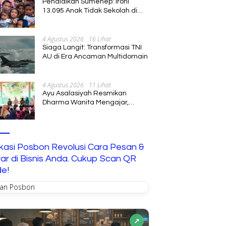
Pendidikan Sumenep: Ironi
13.095 Anak Tidak Sekolah di
Tengah Euforia Kalender of
Event 2026
4 Agustus 2026
16 Lihat
Siaga Langit: Transformasi TNI
AU di Era Ancaman Multidomain
4 Agustus 2026
11 Lihat
Ayu Asalasiyah Resmikan
Dharma Wanita Mengajar,
Hadirkan Pembelajaran
Interaktif untuk Anak
ikasi Posbon Revolusi Cara Pesan &
ar di Bisnis Anda. Cukup Scan QR
e!
↗