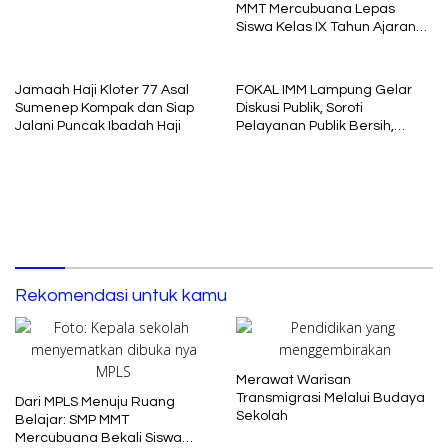
Uniba Madura
MMT Mercubuana Lepas
Siswa Kelas IX Tahun Ajaran
2025/2026
Jamaah Haji Kloter 77 Asal
FOKAL IMM Lampung Gelar
Sumenep Kompak dan Siap
Diskusi Publik, Soroti
Jalani Puncak Ibadah Haji
Pelayanan Publik Bersih,
Cepat dan Berkeadilan
Rekomendasi untuk kamu
Merawat Warisan
Transmigrasi Melalui Budaya
Dari MPLS Menuju Ruang
Sekolah
Belajar: SMP MMT
Mercubuana Bekali Siswa