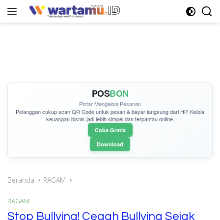
Langsung
ke
konten
POS
BON
Pintar Mengelola Pesanan
Pelanggan cukup
scan QR Code
untuk pesan & bayar langsung dari HP. Kelola
keuangan bisnis jadi lebih simpel dan terpantau online.
Coba Gratis
Download
Beranda
RAGAM
RAGAM
Stop Bullying! Cegah Bullying Sejak