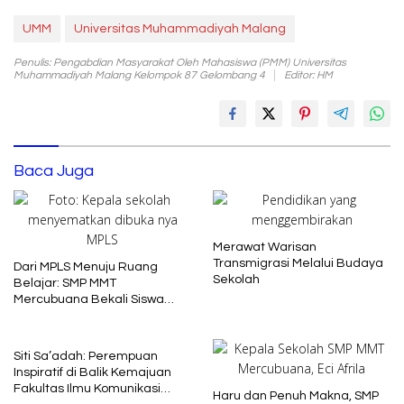
UMM
Universitas Muhammadiyah Malang
Penulis: Pengabdian Masyarakat Oleh Mahasiswa (PMM) Universitas
Muhammadiyah Malang Kelompok 87 Gelombang 4
Editor: HM
Baca Juga
Merawat Warisan
Transmigrasi Melalui Budaya
Dari MPLS Menuju Ruang
Sekolah
Belajar: SMP MMT
Mercubuana Bekali Siswa
Baru dengan Nilai Karakter
Siti Sa’adah: Perempuan
Inspiratif di Balik Kemajuan
Fakultas Ilmu Komunikasi
Haru dan Penuh Makna, SMP