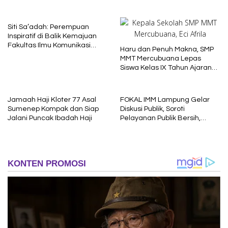
Baru dengan Nilai Karakter
Siti Sa’adah: Perempuan
Inspiratif di Balik Kemajuan
Fakultas Ilmu Komunikasi
Haru dan Penuh Makna, SMP
Uniba Madura
MMT Mercubuana Lepas
Siswa Kelas IX Tahun Ajaran
2025/2026
Jamaah Haji Kloter 77 Asal
FOKAL IMM Lampung Gelar
Sumenep Kompak dan Siap
Diskusi Publik, Soroti
Jalani Puncak Ibadah Haji
Pelayanan Publik Bersih,
Cepat dan Berkeadilan