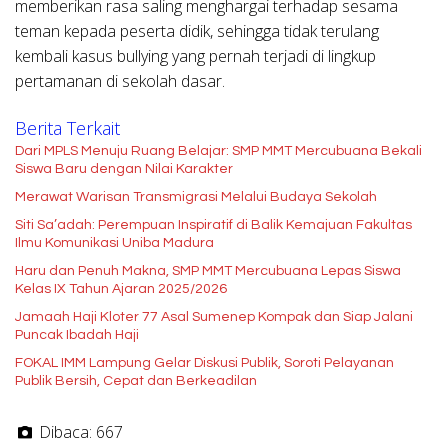
memberikan rasa saling menghargai terhadap sesama
teman kepada peserta didik, sehingga tidak terulang
kembali kasus bullying yang pernah terjadi di lingkup
pertamanan di sekolah dasar.
Berita Terkait
Dari MPLS Menuju Ruang Belajar: SMP MMT Mercubuana Bekali
Siswa Baru dengan Nilai Karakter
Merawat Warisan Transmigrasi Melalui Budaya Sekolah
Siti Sa’adah: Perempuan Inspiratif di Balik Kemajuan Fakultas
Ilmu Komunikasi Uniba Madura
Haru dan Penuh Makna, SMP MMT Mercubuana Lepas Siswa
Kelas IX Tahun Ajaran 2025/2026
Jamaah Haji Kloter 77 Asal Sumenep Kompak dan Siap Jalani
Puncak Ibadah Haji
FOKAL IMM Lampung Gelar Diskusi Publik, Soroti Pelayanan
Publik Bersih, Cepat dan Berkeadilan
Dibaca:
667