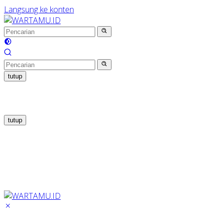
Langsung ke konten
tutup
tutup