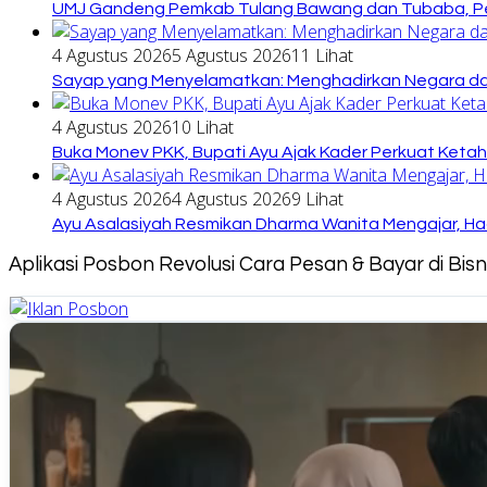
UMJ Gandeng Pemkab Tulang Bawang dan Tubaba, Pe
4 Agustus 2026
5 Agustus 2026
11 Lihat
Sayap yang Menyelamatkan: Menghadirkan Negara dari
4 Agustus 2026
10 Lihat
Buka Monev PKK, Bupati Ayu Ajak Kader Perkuat Keta
4 Agustus 2026
4 Agustus 2026
9 Lihat
Ayu Asalasiyah Resmikan Dharma Wanita Mengajar, Had
Aplikasi Posbon Revolusi Cara Pesan & Bayar di Bi