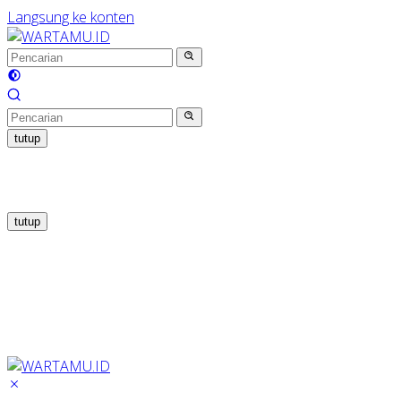
Langsung ke konten
tutup
tutup