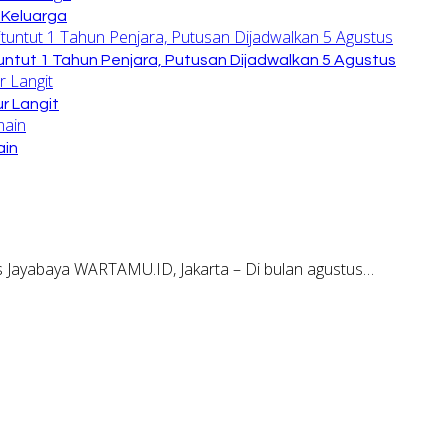
 Keluarga
untut 1 Tahun Penjara, Putusan Dijadwalkan 5 Agustus
r Langit
ain
 Jayabaya WARTAMU.ID, Jakarta – Di bulan agustus…