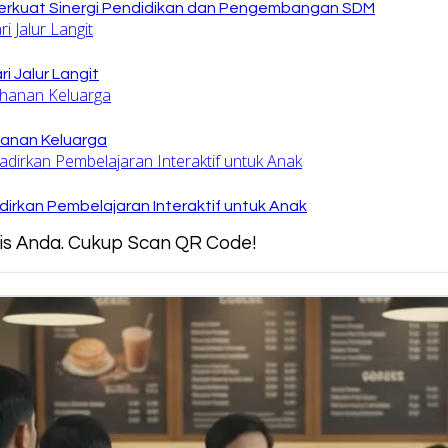
rkuat Sinergi Pendidikan dan Pengembangan SDM
 Jalur Langit
hanan Keluarga
irkan Pembelajaran Interaktif untuk Anak
snis Anda. Cukup Scan QR Code!