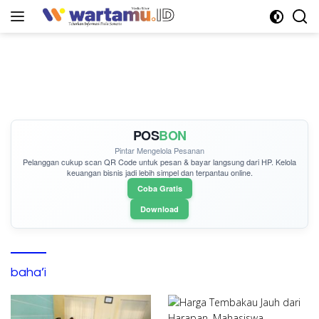
Langsung
ke
konten
POS
BON
Pintar Mengelola Pesanan
Pelanggan cukup
scan QR Code
untuk pesan & bayar langsung dari HP. Kelola
keuangan bisnis jadi lebih simpel dan terpantau online.
Coba Gratis
Download
baha’i