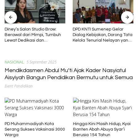
Diney’s Salon Studio Brow:
DPD KNTI Sumenep Gelar
Berawal dari Mimpi, Tumbuh
Dialog Kebijakan, Dorong Tata
Lewat Dedikasi dan
Kelola Tenurial Nelayan yang
Pembelajaran
Adil dan Berkelanjutan
NASIONAL
5 September 2025
Mendikdasmen Abdul Mu’ti Ajak Kader Nasyiatul
Aisyiyah Bangun Pendidikan Bermutu untuk Semua
Event Pendidikan
PD Muhammadiyah Kota
Hingga Kini Masih Hidup, Kyai
Serang Sukses Vaksinasi 3000
Banten Abah Abuya Syar’i
Warga
Berusia 154 Tahun