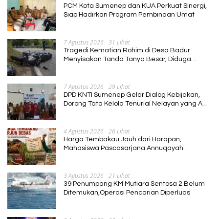
PCM Kota Sumenep dan KUA Perkuat Sinergi,
Siap Hadirkan Program Pembinaan Umat
7 Agustus 2026
31 Lihat
Tragedi Kematian Rohim di Desa Badur
Menyisakan Tanda Tanya Besar, Diduga
Sebelum Meninggal Di interogasi Oknum
Kadus
7 Agustus 2026
29 Lihat
DPD KNTI Sumenep Gelar Dialog Kebijakan,
Dorong Tata Kelola Tenurial Nelayan yang Adil
dan Berkelanjutan
4 Agustus 2026
26 Lihat
Harga Tembakau Jauh dari Harapan,
Mahasiswa Pascasarjana Annuqayah
Suarakan Aspirasi Petani
3 Agustus 2026
21 Lihat
39 Penumpang KM Mutiara Sentosa 2 Belum
Ditemukan,Operasi Pencarian Diperluas