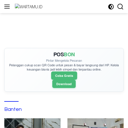
Langsung
ke
konten
POS
BON
Pintar Mengelola Pesanan
Pelanggan cukup
scan QR Code
untuk pesan & bayar langsung dari HP. Kelola
keuangan bisnis jadi lebih simpel dan terpantau online.
Coba Gratis
Download
Banten