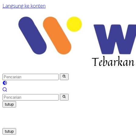
Langsung ke konten
tutup
tutup