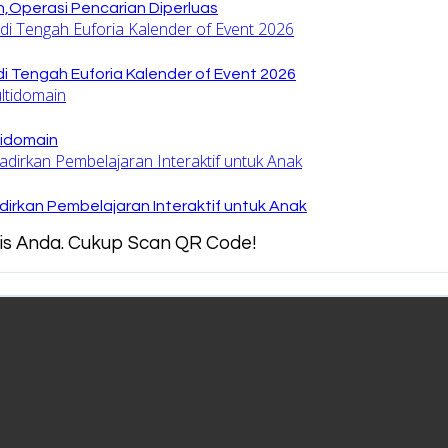
,Operasi Pencarian Diperluas
di Tengah Euforia Kalender of Event 2026
tidomain
irkan Pembelajaran Interaktif untuk Anak
snis Anda. Cukup Scan QR Code!