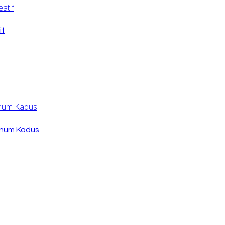
if
knum Kadus