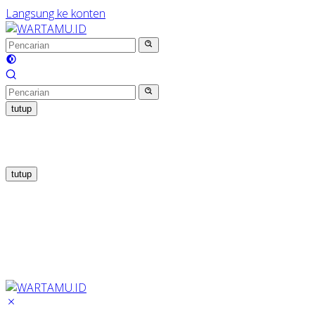
Langsung ke konten
tutup
tutup