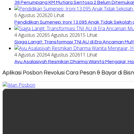
39 Penumpang KM Mutiara Sentosa 2 Belum Ditemukan
6 Agustus 2026
20 Lihat
Pendidikan Sumenep: Ironi 13.095 Anak Tidak Sekolah 
4 Agustus 2026
5 Agustus 2026
15 Lihat
Siaga Langit: Transformasi TNI AU di Era Ancaman Mul
4 Agustus 2026
4 Agustus 2026
11 Lihat
Ayu Asalasiyah Resmikan Dharma Wanita Mengajar, Had
Aplikasi Posbon Revolusi Cara Pesan & Bayar di Bi