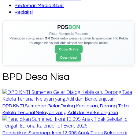
Pedoman Media Siber
Redaksi
POS
BON
Pintar Mengelola Pesanan
Pelanggan cukup
untuk pesan & bayar langsung dari HP. Kelola
scan QR Code
keuangan bisnis jadi lebih simpel dan terpantau online.
Coba Gratis
Download
BPD Desa Nisa
DPD KNTI Sumenep Gelar Dialog Kebijakan, Dorong Tata
Kelola Tenurial Nelayan yang Adil dan Berkelanjutan
Pendidikan Sumenep: Ironi 13.095 Anak Tidak Sekolah di