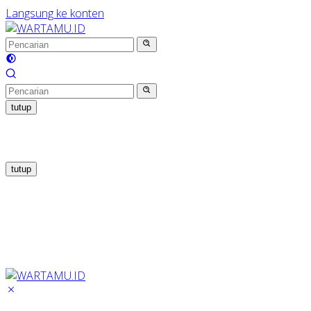
Langsung ke konten
tutup
tutup