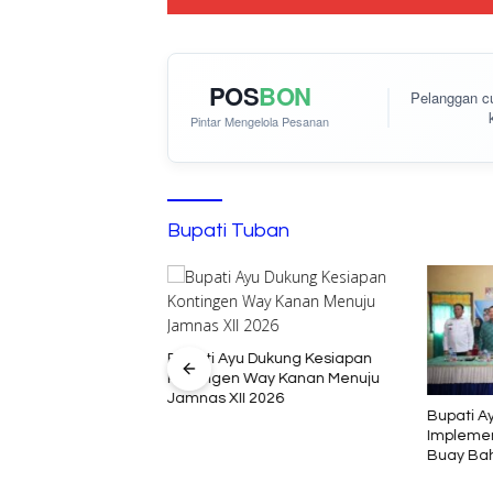
POS
BON
Pelanggan 
Pintar Mengelola Pesanan
Bupati Tuban
Bupati Ayu Dukung Kesiapan
Kontingen Way Kanan Menuju
umenep: Ironi
Jamnas XII 2026
Tidak Sekolah di
Bupati A
ia Kalender of
Implemen
Buay Ba