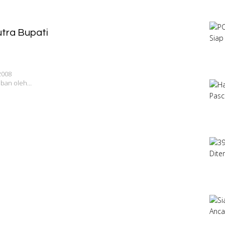
Putra Bupati
2008
uban oleh…