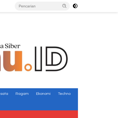
tutup
isata
Ragam
Ekonomi
Techno