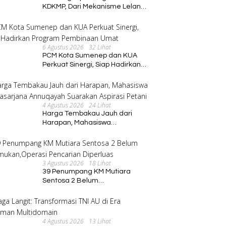
KDKMP, Dari Mekanisme Lelang
hingga Peran Kepala Desa
6 Agustus 2026
32 Lihat
PCM Kota Sumenep dan KUA
Perkuat Sinergi, Siap Hadirkan
Program Pembinaan Umat
4 Agustus 2026
24 Lihat
Harga Tembakau Jauh dari
Harapan, Mahasiswa
Pascasarjana Annuqayah
Suarakan Aspirasi Petani
3 Agustus 2026
18 Lihat
39 Penumpang KM Mutiara
Sentosa 2 Belum
Ditemukan,Operasi Pencarian
Diperluas
4 Agustus 2026
13 Lihat