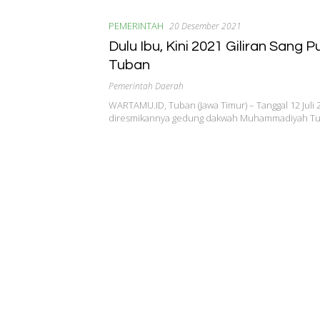
PEMERINTAH
20 Desember 2021
Dulu Ibu, Kini 2021 Giliran Sang 
Tuban
Pemerintah Daerah
WARTAMU.ID, Tuban (Jawa Timur) – Tanggal 12 Juli 
diresmikannya gedung dakwah Muhammadiyah T