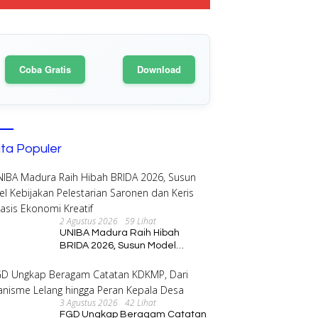
Coba Gratis
Download
ita Populer
ti Tanggamus Dorong
2 Agustus 2026
59 Lihat
atan Sektor Perikanan
PCM Kota Sumenep dan KUA
UNIBA Madura Raih Hibah
Perkuat Sinergi, Siap Hadirkan
BRIDA 2026, Susun Model
H
Program Pembinaan Umat
Kebijakan Pelestarian Saronen
H
dan Keris Berbasis Ekonomi
P
Kreatif
S
3 Agustus 2026
42 Lihat
FGD Ungkap Beragam Catatan