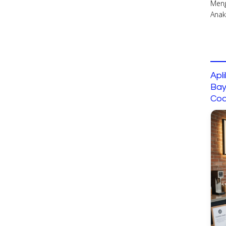
Apl
Bay
Cod