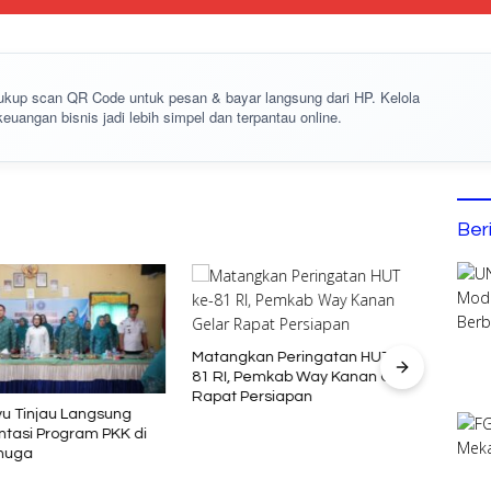
cukup
scan QR Code
untuk pesan & bayar langsung dari HP. Kelola
keuangan bisnis jadi lebih simpel dan terpantau online.
Ber
Bupa
Pengu
Matangkan Peringatan HUT ke-
81 RI, Pemkab Way Kanan Gelar
Rapat Persiapan
yu Tinjau Langsung
tasi Program PKK di
huga