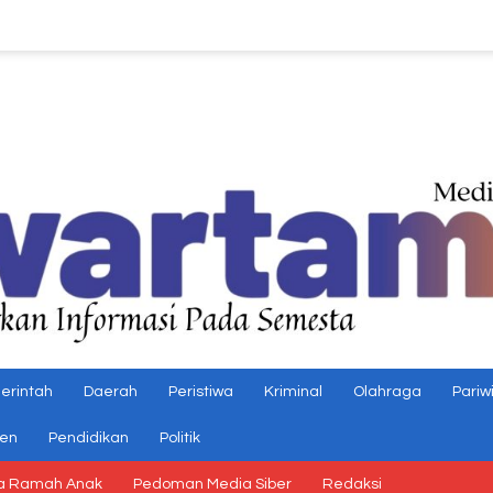
erintah
Daerah
Peristiwa
Kriminal
Olahraga
Pariw
gen
Pendidikan
Politik
a Ramah Anak
Pedoman Media Siber
Redaksi