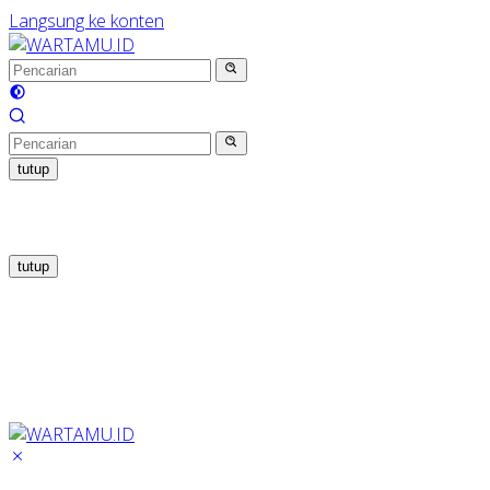
Langsung ke konten
tutup
tutup