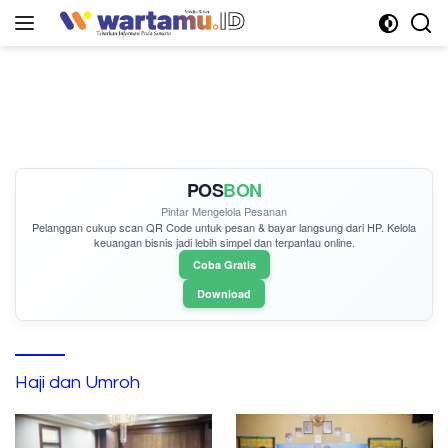
Langsung
ke
konten
POS
BON
Pintar Mengelola Pesanan
Pelanggan cukup
scan QR Code
untuk pesan & bayar langsung dari HP. Kelola
keuangan bisnis jadi lebih simpel dan terpantau online.
Coba Gratis
Download
Haji dan Umroh