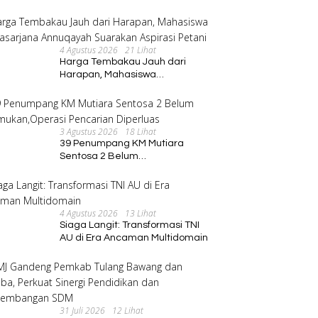
Program Pembinaan Umat
4 Agustus 2026
21 Lihat
Harga Tembakau Jauh dari
Harapan, Mahasiswa
Pascasarjana Annuqayah
Suarakan Aspirasi Petani
3 Agustus 2026
18 Lihat
39 Penumpang KM Mutiara
Sentosa 2 Belum
Ditemukan,Operasi Pencarian
Diperluas
4 Agustus 2026
13 Lihat
Siaga Langit: Transformasi TNI
AU di Era Ancaman Multidomain
31 Juli 2026
12 Lihat