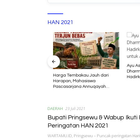
HAN 2021
umenep dan KUA
rgi, Siap Hadirkan
Ayu Asal
mbinaan Umat
Dharma W
Harga Tembakau Jauh dari
Hadirkan
Harapan, Mahasiswa
Interakti
Pascasarjana Annuqayah
Suarakan Aspirasi Petani
DAERAH
23 Juli 2021
Bupati Pringsewu & Wabup Ikuti
Peringatan HAN 2021
WARTAMU.ID, Pringsewu – Puncak peringatan Hari