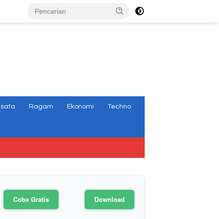
tutup
isata
Ragam
Ekonomi
Techno
Coba Gratis
Download