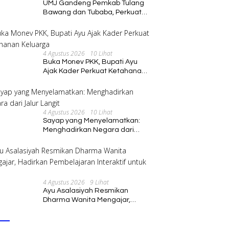
UMJ Gandeng Pemkab Tulang
Bawang dan Tubaba, Perkuat
Sinergi Pendidikan dan
Pengembangan SDM
4 Agustus 2026
10 Lihat
Buka Monev PKK, Bupati Ayu
Ajak Kader Perkuat Ketahanan
Keluarga
4 Agustus 2026
10 Lihat
Sayap yang Menyelamatkan:
Menghadirkan Negara dari
Jalur Langit
4 Agustus 2026
9 Lihat
Ayu Asalasiyah Resmikan
Dharma Wanita Mengajar,
Hadirkan Pembelajaran
Interaktif untuk Anak