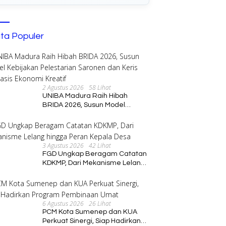
ita Populer
2 Agustus 2026
58 Lihat
Monev PKK, Bupati Ayu
S
UNIBA Madura Raih Hibah
Kader Perkuat Ketahanan
M
BRIDA 2026, Susun Model
Tujuh Terdakwa Kasus
arga
Ja
Kebijakan Pelestarian Saronen
Pertambangan Mineral Tanpa
dan Keris Berbasis Ekonomi
Izin Dituntut 1 Tahun Penjara,
Kreatif
Putusan Dijadwalkan 5 Agustus
3 Agustus 2026
42 Lihat
FGD Ungkap Beragam Catatan
KDKMP, Dari Mekanisme Lelang
hingga Peran Kepala Desa
6 Agustus 2026
26 Lihat
PCM Kota Sumenep dan KUA
Perkuat Sinergi, Siap Hadirkan