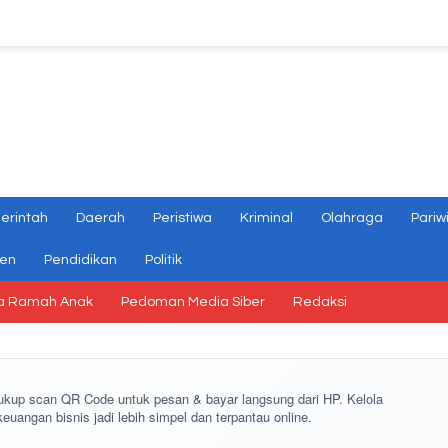
erintah
Daerah
Peristiwa
Kriminal
Olahraga
Pariw
gen
Pendidikan
Politik
a Ramah Anak
Pedoman Media Siber
Redaksi
cukup
scan QR Code
untuk pesan & bayar langsung dari HP. Kelola
keuangan bisnis jadi lebih simpel dan terpantau online.