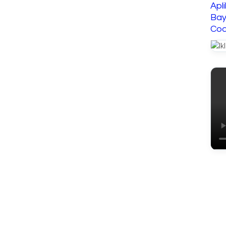
Apl
Bay
Cod