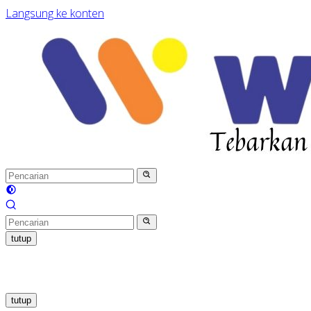
Langsung ke konten
tutup
tutup