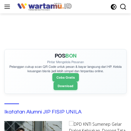
Langsung
ke
konten
POS
BON
Pintar Mengelola Pesanan
Pelanggan cukup
scan QR Code
untuk pesan & bayar langsung dari HP. Kelola
keuangan bisnis jadi lebih simpel dan terpantau online.
Coba Gratis
Download
Ikatatan Alumni JIP FISIP UNILA