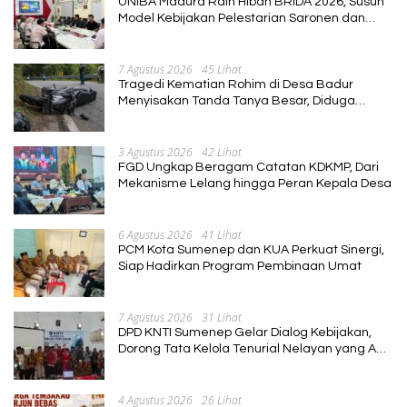
UNIBA Madura Raih Hibah BRIDA 2026, Susun
Model Kebijakan Pelestarian Saronen dan
Keris Berbasis Ekonomi Kreatif
7 Agustus 2026
45 Lihat
Tragedi Kematian Rohim di Desa Badur
Menyisakan Tanda Tanya Besar, Diduga
Sebelum Meninggal Di interogasi Oknum
Kadus
3 Agustus 2026
42 Lihat
FGD Ungkap Beragam Catatan KDKMP, Dari
Mekanisme Lelang hingga Peran Kepala Desa
6 Agustus 2026
41 Lihat
PCM Kota Sumenep dan KUA Perkuat Sinergi,
Siap Hadirkan Program Pembinaan Umat
7 Agustus 2026
31 Lihat
DPD KNTI Sumenep Gelar Dialog Kebijakan,
Dorong Tata Kelola Tenurial Nelayan yang Adil
dan Berkelanjutan
4 Agustus 2026
26 Lihat