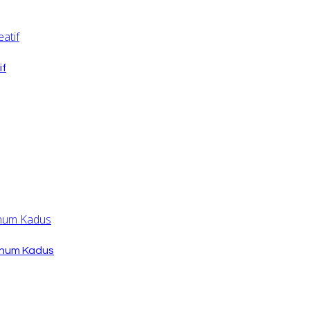
if
knum Kadus