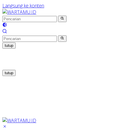
Langsung ke konten
tutup
tutup