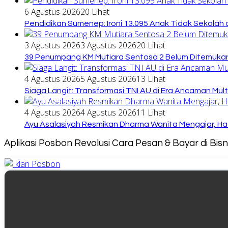
6 Agustus 2026
20 Lihat
Pendidikan Sumenep: Ironi 13.095 Anak Tidak Sekolah 
3 Agustus 2026
3 Agustus 2026
20 Lihat
39 Penumpang KM Mutiara Sentosa 2 Belum Ditemukan
4 Agustus 2026
5 Agustus 2026
13 Lihat
Siaga Langit: Transformasi TNI AU di Era Ancaman Mul
4 Agustus 2026
4 Agustus 2026
11 Lihat
Ayu Asalasiyah Resmikan Dharma Wanita Mengajar, Had
Aplikasi Posbon Revolusi Cara Pesan & Bayar di Bi