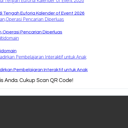
di Tengah Euforia Kalender of Event 2026
,Operasi Pencarian Diperluas
tidomain
irkan Pembelajaran Interaktif untuk Anak
snis Anda. Cukup Scan QR Code!