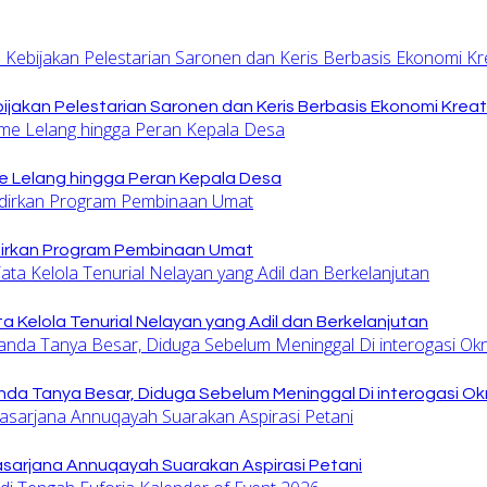
jakan Pelestarian Saronen dan Keris Berbasis Ekonomi Kreat
 Lelang hingga Peran Kepala Desa
dirkan Program Pembinaan Umat
 Kelola Tenurial Nelayan yang Adil dan Berkelanjutan
nda Tanya Besar, Diduga Sebelum Meninggal Di interogasi O
sarjana Annuqayah Suarakan Aspirasi Petani