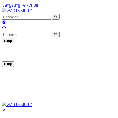
Langsung ke konten
tutup
tutup