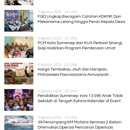
Keris Berbasis Ekonomi Kreatif
3 Agustus 2026
42 Lihat
FGD Ungkap Beragam Catatan KDKMP, Dari
Mekanisme Lelang hingga Peran Kepala Desa
6 Agustus 2026
37 Lihat
PCM Kota Sumenep dan KUA Perkuat Sinergi,
Siap Hadirkan Program Pembinaan Umat
4 Agustus 2026
25 Lihat
Harga Tembakau Jauh dari Harapan,
Mahasiswa Pascasarjana Annuqayah
Suarakan Aspirasi Petani
6 Agustus 2026
20 Lihat
Pendidikan Sumenep: Ironi 13.095 Anak Tidak
Sekolah di Tengah Euforia Kalender of Event
2026
3 Agustus 2026
19 Lihat
39 Penumpang KM Mutiara Sentosa 2 Belum
Ditemukan,Operasi Pencarian Diperluas