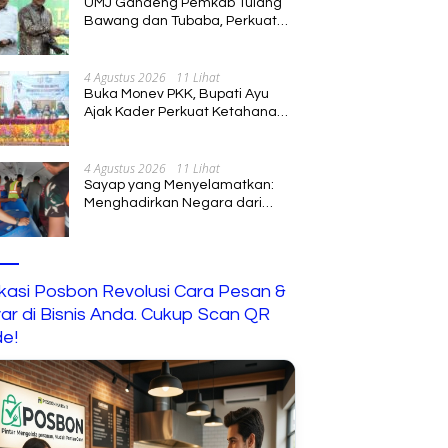
UMJ Gandeng Pemkab Tulang
Bawang dan Tubaba, Perkuat
Sinergi Pendidikan dan
Pengembangan SDM
4 Agustus 2026
11 Lihat
Buka Monev PKK, Bupati Ayu
Ajak Kader Perkuat Ketahanan
Keluarga
4 Agustus 2026
11 Lihat
Sayap yang Menyelamatkan:
Menghadirkan Negara dari
Jalur Langit
ikasi Posbon Revolusi Cara Pesan &
ar di Bisnis Anda. Cukup Scan QR
e!