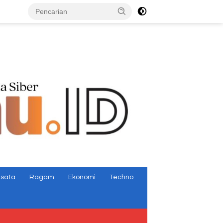
tutup
isata
Ragam
Ekonomi
Techno