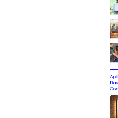
Apl
Bay
Cod