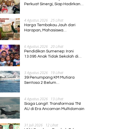
Perkuat Sinergi, Siap Hadirkan
Program Pembinaan Umat
4 Agustus 2026
25 Lihat
Harga Tembakau Jauh dari
Harapan, Mahasiswa
Pascasarjana Annuqayah
Suarakan Aspirasi Petani
6 Agustus 2026
20 Lihat
Pendidikan Sumenep: Ironi
13.095 Anak Tidak Sekolah di
Tengah Euforia Kalender of
Event 2026
3 Agustus 2026
19 Lihat
39 Penumpang KM Mutiara
Sentosa 2 Belum
Ditemukan,Operasi Pencarian
Diperluas
4 Agustus 2026
13 Lihat
Siaga Langit: Transformasi TNI
AU di Era Ancaman Multidomain
31 Juli 2026
12 Lihat