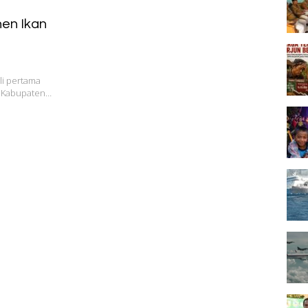
en Ikan
li pertama
r Kabupaten…