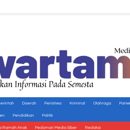
erintah
Daerah
Peristiwa
Kriminal
Olahraga
Pariw
gen
Pendidikan
Politik
a Ramah Anak
Pedoman Media Siber
Redaksi