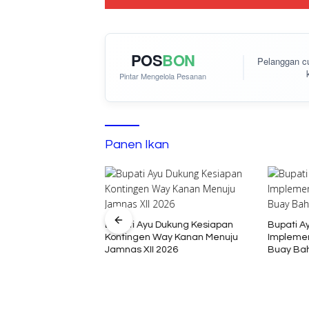
POS
BON
Pelanggan 
Pintar Mengelola Pesanan
Panen Ikan
Bupati Ayu Dukung Kesiapan
Bupati A
Kontingen Way Kanan Menuju
Implemen
umenep: Ironi
Jamnas XII 2026
Buay Ba
Tidak Sekolah di
ia Kalender of