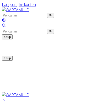
Langsung ke konten
tutup
tutup