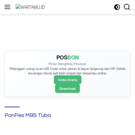
Langsung
ke
konten
POS
BON
Pintar Mengelola Pesanan
Pelanggan cukup
scan QR Code
untuk pesan & bayar langsung dari HP. Kelola
keuangan bisnis jadi lebih simpel dan terpantau online.
Coba Gratis
Download
PonPes MBS Tuba