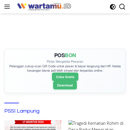
Langsung
ke
konten
POS
BON
Pintar Mengelola Pesanan
Pelanggan cukup
scan QR Code
untuk pesan & bayar langsung dari HP. Kelola
keuangan bisnis jadi lebih simpel dan terpantau online.
Coba Gratis
Download
PSSI Lampung