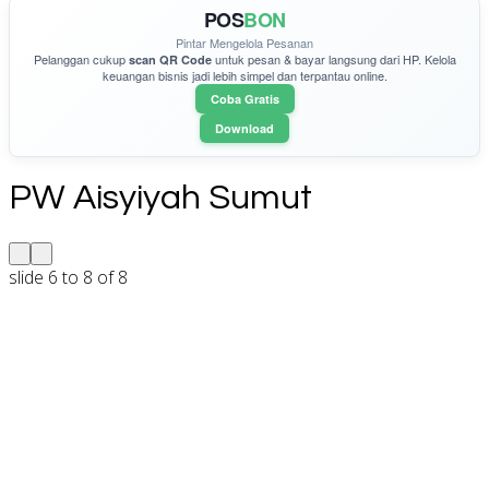
POS
BON
Pintar Mengelola Pesanan
Pelanggan cukup
untuk pesan & bayar langsung dari HP. Kelola
scan QR Code
keuangan bisnis jadi lebih simpel dan terpantau online.
Coba Gratis
Download
PW Aisyiyah Sumut
slide
6 to 8
of 8