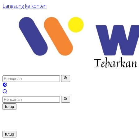
Langsung ke konten
tutup
tutup