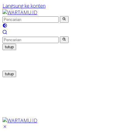
Langsung ke konten
tutup
tutup