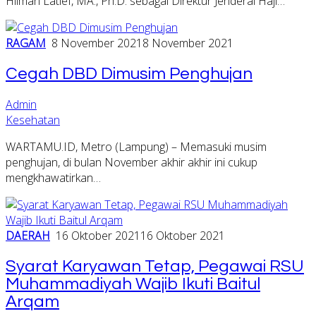
Hilman Latief, MA., Ph.D. sebagai Direktur Jenderal Haji…
RAGAM
8 November 2021
8 November 2021
Cegah DBD Dimusim Penghujan
Admin
Kesehatan
WARTAMU.ID, Metro (Lampung) – Memasuki musim
penghujan, di bulan November akhir akhir ini cukup
mengkhawatirkan…
DAERAH
16 Oktober 2021
16 Oktober 2021
Syarat Karyawan Tetap, Pegawai RSU
Muhammadiyah Wajib Ikuti Baitul
Arqam