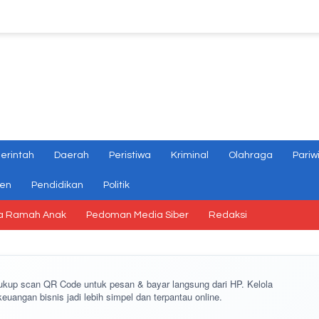
erintah
Daerah
Peristiwa
Kriminal
Olahraga
Pariw
gen
Pendidikan
Politik
a Ramah Anak
Pedoman Media Siber
Redaksi
cukup
scan QR Code
untuk pesan & bayar langsung dari HP. Kelola
keuangan bisnis jadi lebih simpel dan terpantau online.