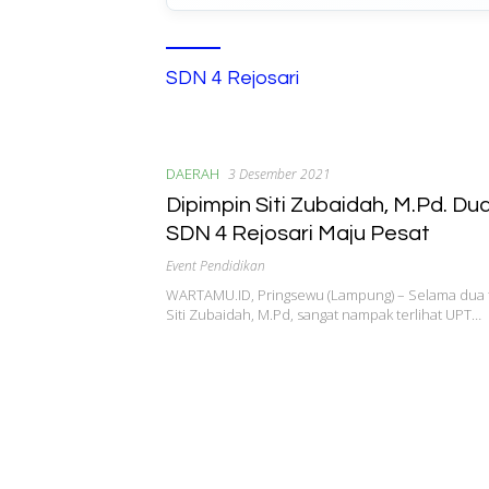
SDN 4 Rejosari
DAERAH
3 Desember 2021
Dipimpin Siti Zubaidah, M.Pd. Du
SDN 4 Rejosari Maju Pesat
Event Pendidikan
WARTAMU.ID, Pringsewu (Lampung) – Selama dua 
Siti Zubaidah, M.Pd, sangat nampak terlihat UPT…