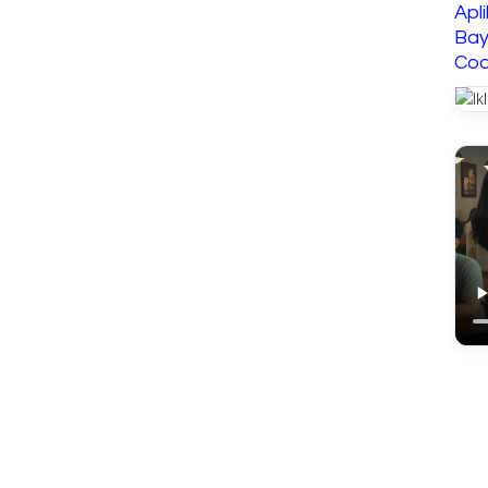
Apl
Bay
Cod