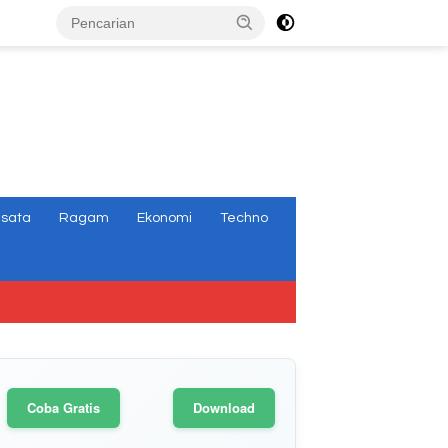
tutup
isata
Ragam
Ekonomi
Techno
Coba Gratis
Download