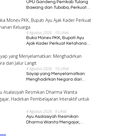
UMJ Gandeng Pemkab Tulang
Bawang dan Tubaba, Perkuat
Sinergi Pendidikan dan
Pengembangan SDM
4 Agustus 2026
10 Lihat
Buka Monev PKK, Bupati Ayu
Ajak Kader Perkuat Ketahanan
Keluarga
4 Agustus 2026
10 Lihat
Sayap yang Menyelamatkan:
Menghadirkan Negara dari
Jalur Langit
4 Agustus 2026
9 Lihat
Ayu Asalasiyah Resmikan
Dharma Wanita Mengajar,
Hadirkan Pembelajaran
Interaktif untuk Anak