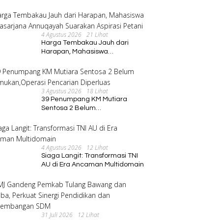
Program Pembinaan Umat
4 Agustus 2026
21 Lihat
Harga Tembakau Jauh dari
Harapan, Mahasiswa
Pascasarjana Annuqayah
Suarakan Aspirasi Petani
3 Agustus 2026
18 Lihat
39 Penumpang KM Mutiara
Sentosa 2 Belum
Ditemukan,Operasi Pencarian
Diperluas
4 Agustus 2026
12 Lihat
Siaga Langit: Transformasi TNI
AU di Era Ancaman Multidomain
31 Juli 2026
12 Lihat