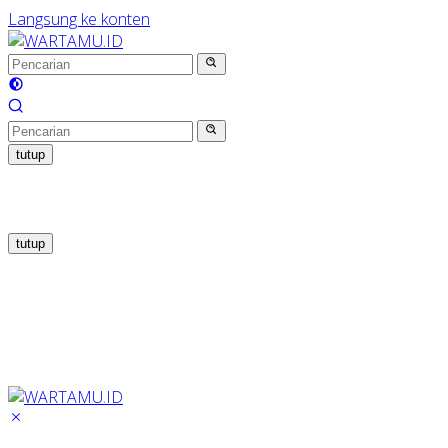
Langsung ke konten
tutup
tutup