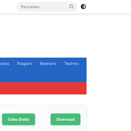
tutup
isata
Ragam
Ekonomi
Techno
Coba Gratis
Download