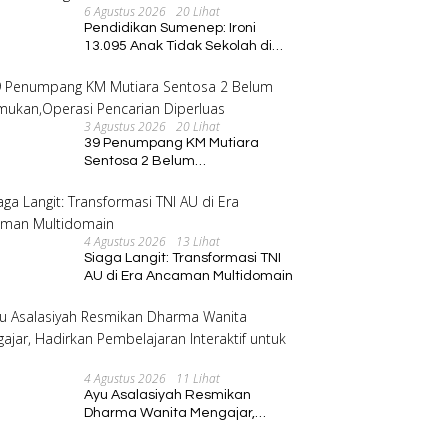
6 Agustus 2026
20 Lihat
Pendidikan Sumenep: Ironi
13.095 Anak Tidak Sekolah di
Tengah Euforia Kalender of
Event 2026
3 Agustus 2026
20 Lihat
39 Penumpang KM Mutiara
Sentosa 2 Belum
Ditemukan,Operasi Pencarian
Diperluas
4 Agustus 2026
13 Lihat
Siaga Langit: Transformasi TNI
AU di Era Ancaman Multidomain
4 Agustus 2026
11 Lihat
Ayu Asalasiyah Resmikan
Dharma Wanita Mengajar,
Hadirkan Pembelajaran