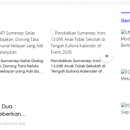
Ber
Bupat
Kont
 Sumenep Gelar Dialog
Pendidikan Sumenep: Ironi
Jamna
, Dorong Tata Kelola
13.095 Anak Tidak Sekolah di
 Nelayan yang Adil dan
Tengah Euforia Kalender of
jutan
Event 2026
n Dua
Beberkan
warna ini saat