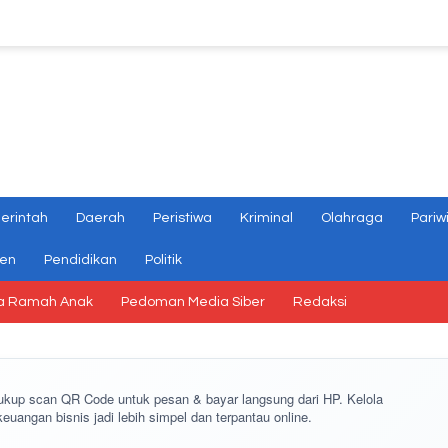
erintah
Daerah
Peristiwa
Kriminal
Olahraga
Pariw
gen
Pendidikan
Politik
a Ramah Anak
Pedoman Media Siber
Redaksi
cukup
scan QR Code
untuk pesan & bayar langsung dari HP. Kelola
keuangan bisnis jadi lebih simpel dan terpantau online.