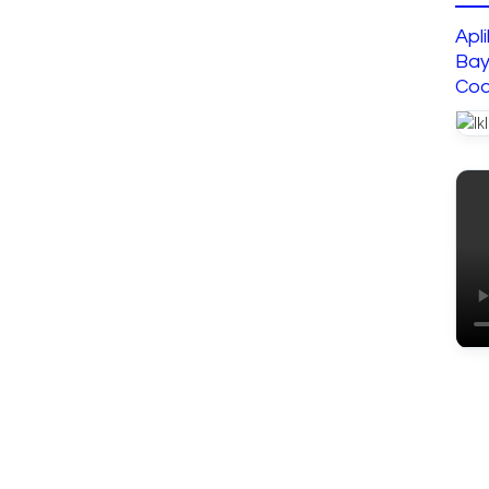
Apl
Bay
Cod