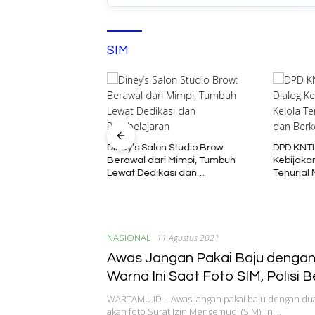
SIM
Diney’s Salon Studio Brow:
DPD KNTI
Berawal dari Mimpi, Tumbuh
Kebijakan
atian Rohim di
Lewat Dedikasi dan
Tenurial
Menyisakan Tanda
Pembelajaran
Berkelan
, Diduga Sebelum
 interogasi Oknum
NASIONAL
11 Agustus 2021
Awas Jangan Pakai Baju denga
Warna Ini Saat Foto SIM, Polisi 
Alasannya
WARTAMU.ID – Awas jangan pakai baju dengan dua 
akan foto Surat Izin Mengemudi (SIM), ini…