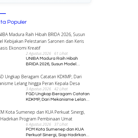
ita Populer
2 Agustus 2026
61 Lihat
i Ayu Dukung Kesiapan
Bupati Ayu Tinjau Langsung
M
UNIBA Madura Raih Hibah
ingen Way Kanan Menuju
Implementasi Program PKK di
8
BRIDA 2026, Susun Model
s XII 2026
Buay Bahuga
R
Kebijakan Pelestarian Saronen
dan Keris Berbasis Ekonomi
Kreatif
3 Agustus 2026
42 Lihat
FGD Ungkap Beragam Catatan
KDKMP, Dari Mekanisme Lelang
hingga Peran Kepala Desa
6 Agustus 2026
37 Lihat
PCM Kota Sumenep dan KUA
Perkuat Sinergi, Siap Hadirkan