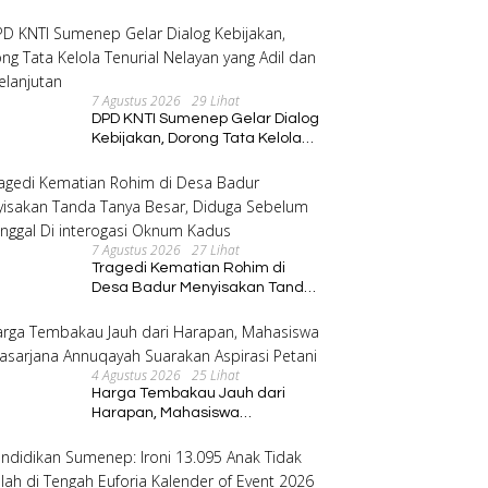
Program Pembinaan Umat
7 Agustus 2026
29 Lihat
DPD KNTI Sumenep Gelar Dialog
Kebijakan, Dorong Tata Kelola
Tenurial Nelayan yang Adil dan
Berkelanjutan
7 Agustus 2026
27 Lihat
Tragedi Kematian Rohim di
Desa Badur Menyisakan Tanda
Tanya Besar, Diduga Sebelum
Meninggal Di interogasi Oknum
Kadus
4 Agustus 2026
25 Lihat
Harga Tembakau Jauh dari
Harapan, Mahasiswa
Pascasarjana Annuqayah
Suarakan Aspirasi Petani