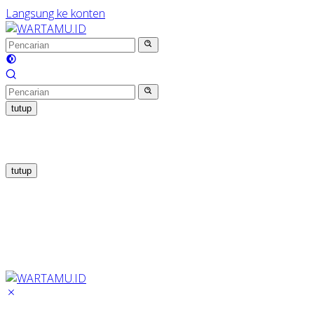
Langsung ke konten
tutup
tutup