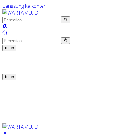
Langsung ke konten
tutup
tutup