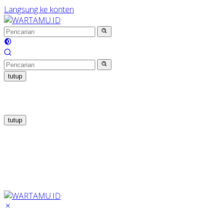
Langsung ke konten
tutup
tutup