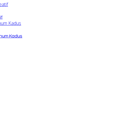
if
knum Kadus