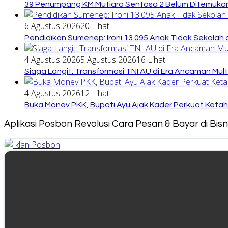
39 Penumpang KM Mutiara Sentosa 2 Belum Ditemukan
6 Agustus 2026
20 Lihat
Pendidikan Sumenep: Ironi 13.095 Anak Tidak Sekolah 
4 Agustus 2026
5 Agustus 2026
16 Lihat
Siaga Langit: Transformasi TNI AU di Era Ancaman Mul
4 Agustus 2026
12 Lihat
Buka Monev PKK, Bupati Ayu Ajak Kader Perkuat Keta
Aplikasi Posbon Revolusi Cara Pesan & Bayar di Bi