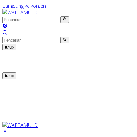
Langsung ke konten
tutup
tutup