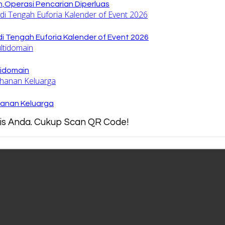
,Operasi Pencarian Diperluas
di Tengah Euforia Kalender of Event 2026
tidomain
hanan Keluarga
snis Anda. Cukup Scan QR Code!