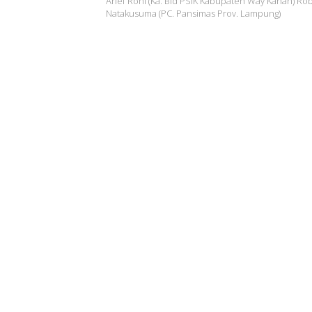
Arief Roni (Ka. Bid PSIK Kabupaten Way Kanan) Ro
Natakusuma (PC. Pansimas Prov. Lampung)