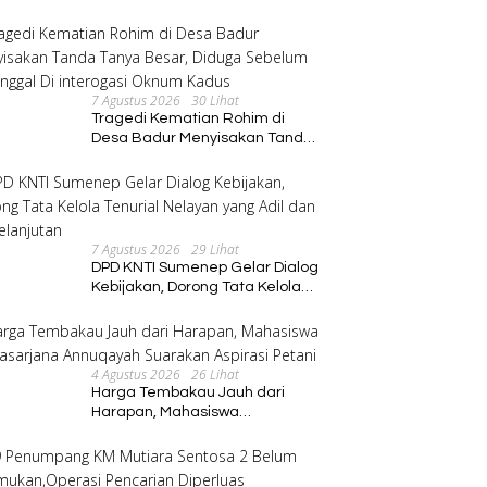
Program Pembinaan Umat
7 Agustus 2026
30 Lihat
Tragedi Kematian Rohim di
Desa Badur Menyisakan Tanda
Tanya Besar, Diduga Sebelum
Meninggal Di interogasi Oknum
Kadus
7 Agustus 2026
29 Lihat
DPD KNTI Sumenep Gelar Dialog
Kebijakan, Dorong Tata Kelola
Tenurial Nelayan yang Adil dan
Berkelanjutan
4 Agustus 2026
26 Lihat
Harga Tembakau Jauh dari
Harapan, Mahasiswa
Pascasarjana Annuqayah
Suarakan Aspirasi Petani