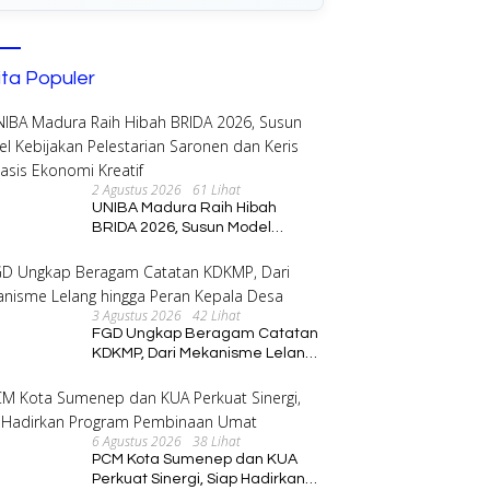
ita Populer
2 Agustus 2026
61 Lihat
i Ayu Dukung Kesiapan
Bupati Ayu Tinjau Langsung
M
UNIBA Madura Raih Hibah
ingen Way Kanan Menuju
Implementasi Program PKK di
8
BRIDA 2026, Susun Model
s XII 2026
Buay Bahuga
R
Kebijakan Pelestarian Saronen
dan Keris Berbasis Ekonomi
Kreatif
3 Agustus 2026
42 Lihat
FGD Ungkap Beragam Catatan
KDKMP, Dari Mekanisme Lelang
hingga Peran Kepala Desa
6 Agustus 2026
38 Lihat
PCM Kota Sumenep dan KUA
Perkuat Sinergi, Siap Hadirkan