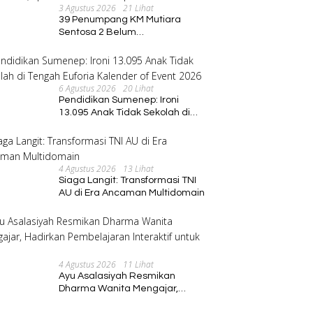
3 Agustus 2026
21 Lihat
39 Penumpang KM Mutiara
Sentosa 2 Belum
Ditemukan,Operasi Pencarian
Diperluas
6 Agustus 2026
20 Lihat
Pendidikan Sumenep: Ironi
13.095 Anak Tidak Sekolah di
Tengah Euforia Kalender of
Event 2026
4 Agustus 2026
13 Lihat
Siaga Langit: Transformasi TNI
AU di Era Ancaman Multidomain
4 Agustus 2026
11 Lihat
Ayu Asalasiyah Resmikan
Dharma Wanita Mengajar,
Hadirkan Pembelajaran