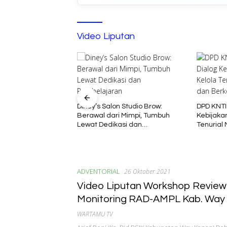
Video Liputan
Diney’s Salon Studio Brow:
DPD KNTI
Berawal dari Mimpi, Tumbuh
Kebijakan
atian Rohim di
Lewat Dedikasi dan
Tenurial
Menyisakan Tanda
Pembelajaran
Berkelan
, Diduga Sebelum
 interogasi Oknum
ADVENTORIAL
26 Oktober 2021
Video Liputan Workshop Review
Monitoring RAD-AMPL Kab. Way
Tahun 2021
WARTAMU TV