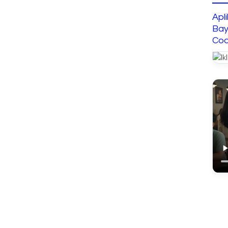
Apl
Bay
Cod