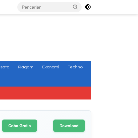
tutup
isata
Ragam
Ekonomi
Techno
Coba Gratis
Download