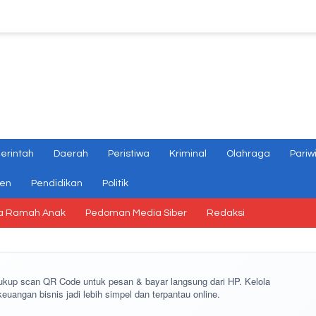
erintah
Daerah
Peristiwa
Kriminal
Olahraga
Pariw
gen
Pendidikan
Politik
a Ramah Anak
Pedoman Media Siber
Redaksi
cukup
scan QR Code
untuk pesan & bayar langsung dari HP. Kelola
keuangan bisnis jadi lebih simpel dan terpantau online.