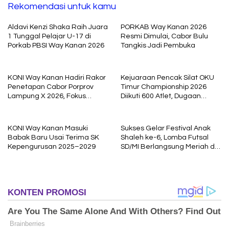
Rekomendasi untuk kamu
Aldavi Kenzi Shaka Raih Juara
PORKAB Way Kanan 2026
1 Tunggal Pelajar U-17 di
Resmi Dimulai, Cabor Bulu
Porkab PBSI Way Kanan 2026
Tangkis Jadi Pembuka
KONI Way Kanan Hadiri Rakor
Kejuaraan Pencak Silat OKU
Penetapan Cabor Porprov
Timur Championship 2026
Lampung X 2026, Fokus
Diikuti 600 Atlet, Dugaan
Siapkan Atlet Berprestasi
Ketidaknetralan Wasit Jadi
Sorotan
KONI Way Kanan Masuki
Sukses Gelar Festival Anak
Babak Baru Usai Terima SK
Shaleh ke-6, Lomba Futsal
Kepengurusan 2025–2029
SD/MI Berlangsung Meriah di
Way Jepara