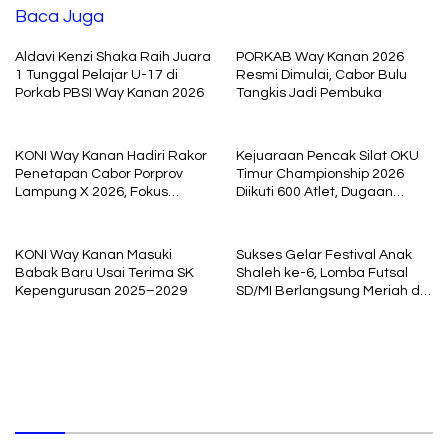
Baca Juga
Aldavi Kenzi Shaka Raih Juara
PORKAB Way Kanan 2026
1 Tunggal Pelajar U-17 di
Resmi Dimulai, Cabor Bulu
Porkab PBSI Way Kanan 2026
Tangkis Jadi Pembuka
KONI Way Kanan Hadiri Rakor
Kejuaraan Pencak Silat OKU
Penetapan Cabor Porprov
Timur Championship 2026
Lampung X 2026, Fokus
Diikuti 600 Atlet, Dugaan
Siapkan Atlet Berprestasi
Ketidaknetralan Wasit Jadi
Sorotan
KONI Way Kanan Masuki
Sukses Gelar Festival Anak
Babak Baru Usai Terima SK
Shaleh ke-6, Lomba Futsal
Kepengurusan 2025–2029
SD/MI Berlangsung Meriah di
Way Jepara