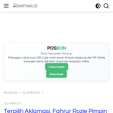
Langsung
ke
konten
POS
BON
Pintar Mengelola Pesanan
Pelanggan cukup
scan QR Code
untuk pesan & bayar langsung dari HP. Kelola
keuangan bisnis jadi lebih simpel dan terpantau online.
Coba Gratis
Download
Beranda
OLAHRAGA
OLAHRAGA
Terpilih Aklamasi, Fahrur Rozie Pimpin