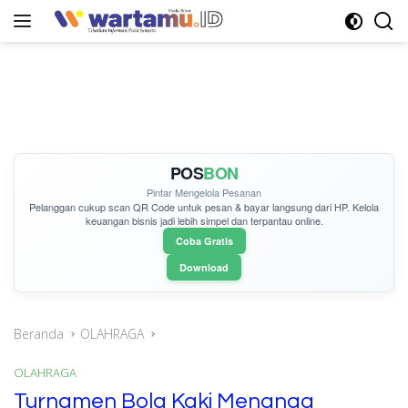
Langsung
ke
konten
POS
BON
Pintar Mengelola Pesanan
Pelanggan cukup
scan QR Code
untuk pesan & bayar langsung dari HP. Kelola
keuangan bisnis jadi lebih simpel dan terpantau online.
Coba Gratis
Download
Beranda
OLAHRAGA
OLAHRAGA
Turnamen Bola Kaki Menanga