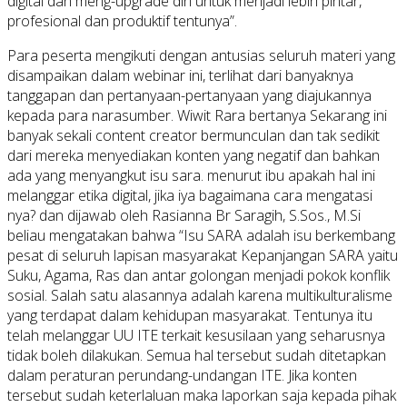
digital dan meng-upgrade diri untuk menjadi lebih pintar,
profesional dan produktif tentunya”.
Para peserta mengikuti dengan antusias seluruh materi yang
disampaikan dalam webinar ini, terlihat dari banyaknya
tanggapan dan pertanyaan-pertanyaan yang diajukannya
kepada para narasumber. Wiwit Rara bertanya Sekarang ini
banyak sekali content creator bermunculan dan tak sedikit
dari mereka menyediakan konten yang negatif dan bahkan
ada yang menyangkut isu sara. menurut ibu apakah hal ini
melanggar etika digital, jika iya bagaimana cara mengatasi
nya? dan dijawab oleh Rasianna Br Saragih, S.Sos., M.Si
beliau mengatakan bahwa “Isu SARA adalah isu berkembang
pesat di seluruh lapisan masyarakat Kepanjangan SARA yaitu
Suku, Agama, Ras dan antar golongan menjadi pokok konflik
sosial. Salah satu alasannya adalah karena multikulturalisme
yang terdapat dalam kehidupan masyarakat. Tentunya itu
telah melanggar UU ITE terkait kesusilaan yang seharusnya
tidak boleh dilakukan. Semua hal tersebut sudah ditetapkan
dalam peraturan perundang-undangan ITE. Jika konten
tersebut sudah keterlaluan maka laporkan saja kepada pihak