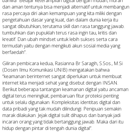
bahwa “Belajar keterampilan digital dengan mudah, murah
dan aman tentunya bisa menjadi alternatif untuk membangun
rasa percaya diri akan kemampuan yang kita miliki dengan
pengetahuan dasar yang kuat, dan dalam dunia kerja itu
sangat dibutuhkan, terutama skill dan rasa tanggung jawab.
tumbuhkan dan pupuklah terus rasa ingin tau, kritis dan
kreatif. Dan ubah mindset untuk lebih sukses serta cara
termudah yaitu dengan mengikuti akun sosial media yang
berfaedah”.
Giliran pembicara kedua, Rasianna Br Saragih, S.Sos., M.Si
(Dosen Ilmu Komunikasi UNIB) mengatakan bahwa
“keamanan berinternet sangat diperlukan untuk membuat
internet kita menjadi sehat yang disebut dengan INSAN.
Berikut beberapa tantangan keamanan digital yaitu ancaman
digital terus meningkat, pembaruan fitur proteksi penting
untuk selalu digunakan. Kompleksitas identitas digital dan
data pribadi yang tak mudah dilindungi. Penipuan semakin
marak dilakukan. Jejak digital sulit dihapus dan banyak jadi
incaran orang yang tidak bertanggung jawab. Maka dari itu
hidup dengan pintar di tengah dunia digital”.