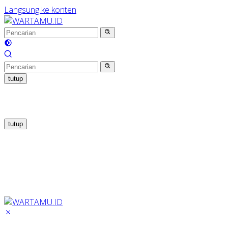
Langsung ke konten
tutup
tutup