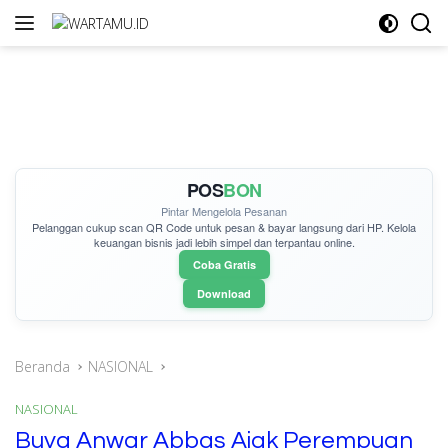
Langsung
ke
konten
POS
BON
Pintar Mengelola Pesanan
Pelanggan cukup
scan QR Code
untuk pesan & bayar langsung dari HP. Kelola
keuangan bisnis jadi lebih simpel dan terpantau online.
Coba Gratis
Download
Beranda
NASIONAL
NASIONAL
Buya Anwar Abbas Ajak Perempuan