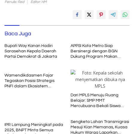
Penulis: Red
Editor: HM
Baca Juga
Bupati Way Kanan Hadiri
APPSI Kota Metro Siap
Sarasehan Kepala Daerah
Bersinergi dengan BGN
Partai Demokrat di Jakarta
Dukung Program Makan
Bergizi
Wamendikdasmen Fajar
Tegaskan Posisi Strategis
PNFI dalam Ekosistem
Pendidikan Nasional
Dari MPLS Menuju Ruang
Belajar: SMP MMT
Mercubuana Bekali Siswa
Baru dengan Nilai Karakter
Sengketa Lahan Transmigrasi
IPR Lampung Meningkat pada
Mesuji Kian Memanas, Kuasa
2025, BNPT Minta Semua
Hukum Warga Laporkan