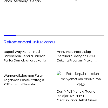
Pihak Bersinergi Cegah
Dugaan Korupsi ke Kejati
Radikalisme
Lampung
Rekomendasi untuk kamu
Bupati Way Kanan Hadiri
APPSI Kota Metro Siap
Sarasehan Kepala Daerah
Bersinergi dengan BGN
Partai Demokrat di Jakarta
Dukung Program Makan
Bergizi
Wamendikdasmen Fajar
Tegaskan Posisi Strategis
PNFI dalam Ekosistem
Pendidikan Nasional
Dari MPLS Menuju Ruang
Belajar: SMP MMT
Mercubuana Bekali Siswa
Baru dengan Nilai Karakter