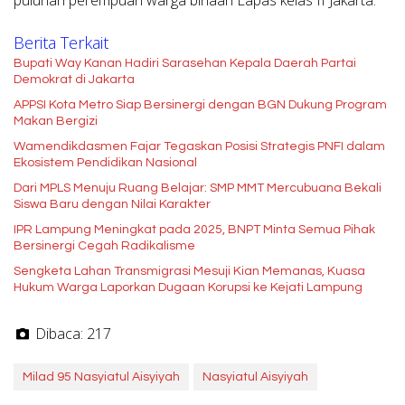
puluhan perempuan warga binaan Lapas kelas II Jakarta.
Berita Terkait
Bupati Way Kanan Hadiri Sarasehan Kepala Daerah Partai
Demokrat di Jakarta
APPSI Kota Metro Siap Bersinergi dengan BGN Dukung Program
Makan Bergizi
Wamendikdasmen Fajar Tegaskan Posisi Strategis PNFI dalam
Ekosistem Pendidikan Nasional
Dari MPLS Menuju Ruang Belajar: SMP MMT Mercubuana Bekali
Siswa Baru dengan Nilai Karakter
IPR Lampung Meningkat pada 2025, BNPT Minta Semua Pihak
Bersinergi Cegah Radikalisme
Sengketa Lahan Transmigrasi Mesuji Kian Memanas, Kuasa
Hukum Warga Laporkan Dugaan Korupsi ke Kejati Lampung
Dibaca:
217
Milad 95 Nasyiatul Aisyiyah
Nasyiatul Aisyiyah