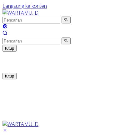
Langsung ke konten
tutup
tutup