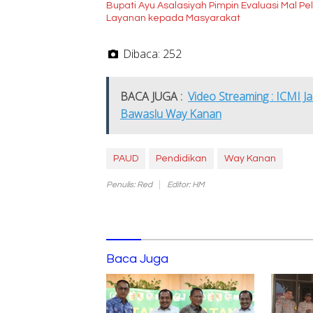
Bupati Ayu Asalasiyah Pimpin Evaluasi Mal Pe
Layanan kepada Masyarakat
Dibaca:
252
BACA JUGA :
Video Streaming : ICMI Ja
Bawaslu Way Kanan
PAUD
Pendidikan
Way Kanan
Penulis: Red
Editor: HM
Baca Juga