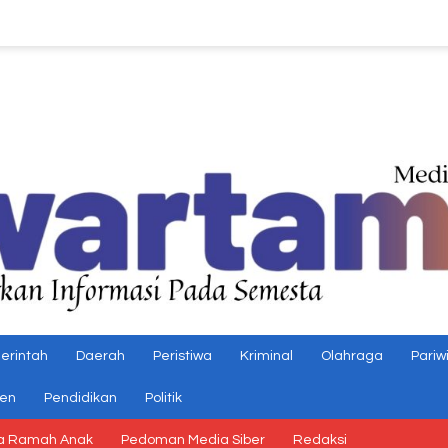
erintah
Daerah
Peristiwa
Kriminal
Olahraga
Pariw
gen
Pendidikan
Politik
a Ramah Anak
Pedoman Media Siber
Redaksi