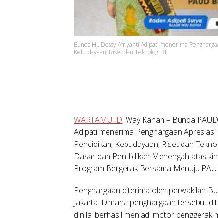
Bunda Hj. Dessy Afriyanti Adipati menerima Pengharga
Kebudayaan, Riset dan Teknologi RI
WARTAMU.ID
, Way Kanan – Bunda PAUD 
Adipati menerima Penghargaan Apresiasi
Pendidikan, Kebudayaan, Riset dan Teknolo
Dasar dan Pendidikan Menengah atas kine
Program Bergerak Bersama Menuju PAUD 
Penghargaan diterima oleh perwakilan B
Jakarta. Dimana penghargaan tersebut d
dinilai berhasil menjadi motor penggera