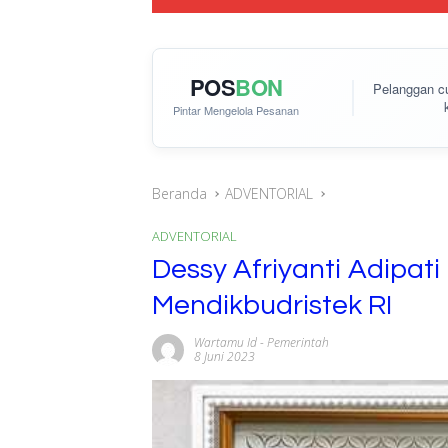
POS
BON
Pelanggan 
Pintar Mengelola Pesanan
Beranda
ADVENTORIAL
ADVENTORIAL
Dessy Afriyanti Adipat
Mendikbudristek RI
Wartamu Id
-
Pemerintah
8 Juni 2023