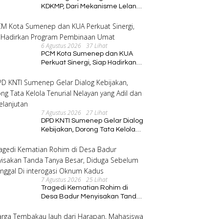
KDKMP, Dari Mekanisme Lelang
hingga Peran Kepala Desa
6 Agustus 2026
37 Lihat
PCM Kota Sumenep dan KUA
Perkuat Sinergi, Siap Hadirkan
Program Pembinaan Umat
7 Agustus 2026
27 Lihat
DPD KNTI Sumenep Gelar Dialog
Kebijakan, Dorong Tata Kelola
Tenurial Nelayan yang Adil dan
Berkelanjutan
7 Agustus 2026
25 Lihat
Tragedi Kematian Rohim di
Desa Badur Menyisakan Tanda
Tanya Besar, Diduga Sebelum
Meninggal Di interogasi Oknum