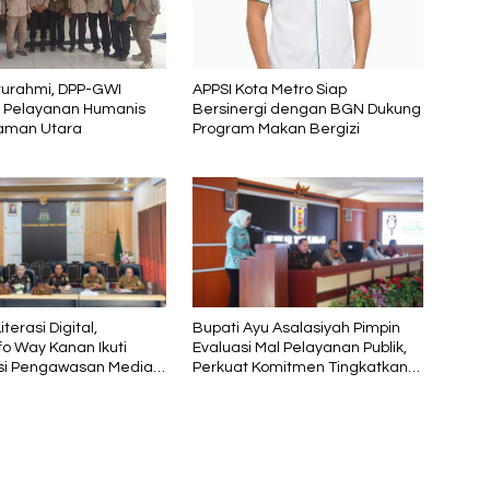
aturahmi, DPP-GWI
APPSI Kota Metro Siap
i Pelayanan Humanis
Bersinergi dengan BGN Dukung
aman Utara
Program Makan Bergizi
terasi Digital,
Bupati Ayu Asalasiyah Pimpin
fo Way Kanan Ikuti
Evaluasi Mal Pelayanan Publik,
asi Pengawasan Media
Perkuat Komitmen Tingkatkan
si oleh Kejaksaan
Kualitas Layanan kepada
Masyarakat