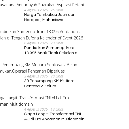
Kadus
4 Agustus 2026
25 Lihat
Harga Tembakau Jauh dari
Harapan, Mahasiswa
Pascasarjana Annuqayah
Suarakan Aspirasi Petani
6 Agustus 2026
20 Lihat
Pendidikan Sumenep: Ironi
13.095 Anak Tidak Sekolah di
Tengah Euforia Kalender of
Event 2026
3 Agustus 2026
20 Lihat
39 Penumpang KM Mutiara
Sentosa 2 Belum
Ditemukan,Operasi Pencarian
Diperluas
4 Agustus 2026
13 Lihat
Siaga Langit: Transformasi TNI
AU di Era Ancaman Multidomain