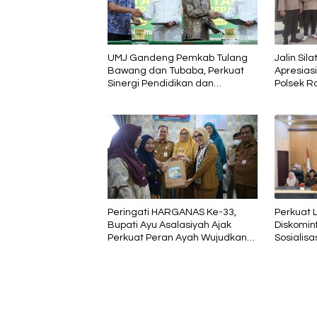
UMJ Gandeng Pemkab Tulang
Jalin Sil
Bawang dan Tubaba, Perkuat
Apresias
Sinergi Pendidikan dan
Polsek R
Pengembangan SDM
Perkuat Li
Peringati HARGANAS Ke-33,
Diskomin
Bupati Ayu Asalasiyah Ajak
Sosialis
Perkuat Peran Ayah Wujudkan
Komunika
Keluarga Berkualitas
Agung RI