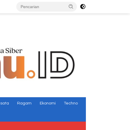
tutup
isata
Ragam
Ekonomi
Techno