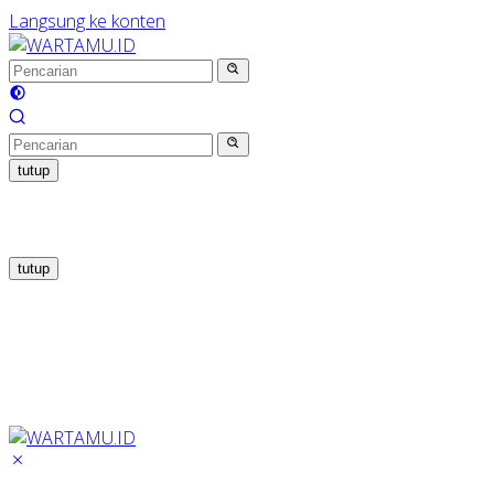
Langsung ke konten
tutup
tutup