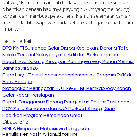
bahwa, “Kita semua adalah tindakan kekerasan seksual bisa
dihentikan dengan hadirnya payung hukum yang melindungi
korban dan membuat pelaku jera. Namun selama ancaman
masih ada, kita wajib waspada setiap saat” ujar Ketua Umum
HIMLA.
Berita Terkait
DPD KNTI Sumenep Gelar Dialog Kebijakan, Dorong Tata
Kelola Tenurial Nelayan yang Adil dan Berkelanjutan
Bupati Ayu Dukung Kesiapan Kontingen Way Kanan Menuju
Jamnas XII 2026
Bupati Ayu Tinjau Langsung Implementasi Program PKK di
Buay Bahuga
Matangkan Peringatan HUT ke-81 RI, Pemkab Way Kanan
Gelar Rapat Persiapan
Bupati Tanggamus Dorong Penguatan Sektor Perikanan
PCM Kota Sumenep dan KUA Perkuat Sinergi, Siap
Hadirkan Program Pembinaan Umat
Dibaca:
312
HIMLA
Himpunan Mahasiswa Langgudu
Penulis: Fen Yasin Arfan
Editor: HM