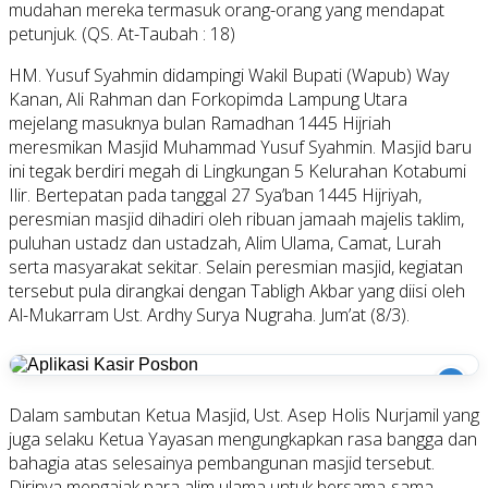
mudahan mereka termasuk orang-orang yang mendapat
petunjuk. (QS. At-Taubah : 18)
HM. Yusuf Syahmin didampingi Wakil Bupati (Wapub) Way
Kanan, Ali Rahman dan Forkopimda Lampung Utara
mejelang masuknya bulan Ramadhan 1445 Hijriah
meresmikan Masjid Muhammad Yusuf Syahmin. Masjid baru
ini tegak berdiri megah di Lingkungan 5 Kelurahan Kotabumi
Ilir. Bertepatan pada tanggal 27 Sya’ban 1445 Hijriyah,
peresmian masjid dihadiri oleh ribuan jamaah majelis taklim,
puluhan ustadz dan ustadzah, Alim Ulama, Camat, Lurah
serta masyarakat sekitar. Selain peresmian masjid, kegiatan
tersebut pula dirangkai dengan Tabligh Akbar yang diisi oleh
Al-Mukarram Ust. Ardhy Surya Nugraha. Jum’at (8/3).
i
Dalam sambutan Ketua Masjid, Ust. Asep Holis Nurjamil yang
juga selaku Ketua Yayasan mengungkapkan rasa bangga dan
bahagia atas selesainya pembangunan masjid tersebut.
Dirinya mengajak para alim ulama untuk bersama-sama