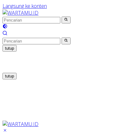
Langsung ke konten
tutup
tutup