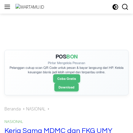
Langsung
ke
konten
POS
BON
Pintar Mengelola Pesanan
Pelanggan cukup
scan QR Code
untuk pesan & bayar langsung dari HP. Kelola
keuangan bisnis jadi lebih simpel dan terpantau online.
Coba Gratis
Download
Beranda
NASIONAL
NASIONAL
Kerja Sama MDMC dan FKG UMY