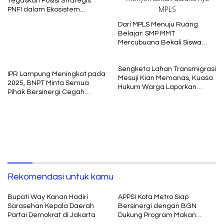
Tegaskan Posisi Strategis
PNFI dalam Ekosistem
Pendidikan Nasional
Dari MPLS Menuju Ruang
Belajar: SMP MMT
Mercubuana Bekali Siswa
Baru dengan Nilai Karakter
Sengketa Lahan Transmigrasi
IPR Lampung Meningkat pada
Mesuji Kian Memanas, Kuasa
2025, BNPT Minta Semua
Hukum Warga Laporkan
Pihak Bersinergi Cegah
Dugaan Korupsi ke Kejati
Radikalisme
Lampung
Rekomendasi untuk kamu
Bupati Way Kanan Hadiri
APPSI Kota Metro Siap
Sarasehan Kepala Daerah
Bersinergi dengan BGN
Partai Demokrat di Jakarta
Dukung Program Makan
Bergizi