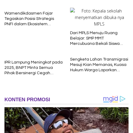
Wamendikdasmen Fajar
Tegaskan Posisi Strategis
PNFI dalam Ekosistem
Pendidikan Nasional
Dari MPLS Menuju Ruang
Belajar: SMP MMT
Mercubuana Bekali Siswa
Baru dengan Nilai Karakter
Sengketa Lahan Transmigrasi
IPR Lampung Meningkat pada
Mesuji Kian Memanas, Kuasa
2025, BNPT Minta Semua
Hukum Warga Laporkan
Pihak Bersinergi Cegah
Dugaan Korupsi ke Kejati
Radikalisme
Lampung