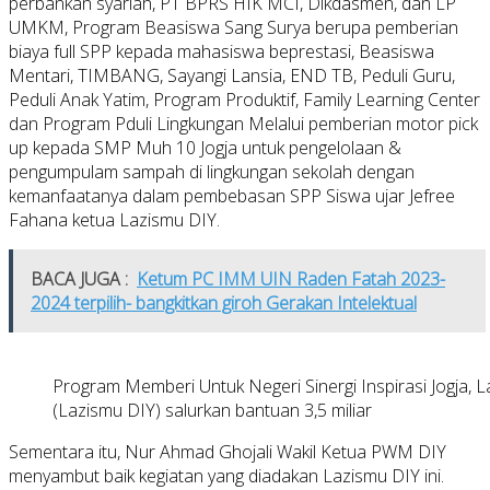
perbankan syariah, PT BPRS HIK MCI, Dikdasmen, dan LP
UMKM, Program Beasiswa Sang Surya berupa pemberian
biaya full SPP kepada mahasiswa beprestasi, Beasiswa
Mentari, TIMBANG, Sayangi Lansia, END TB, Peduli Guru,
Peduli Anak Yatim, Program Produktif, Family Learning Center
dan Program Pduli Lingkungan Melalui pemberian motor pick
up kepada SMP Muh 10 Jogja untuk pengelolaan &
pengumpulam sampah di lingkungan sekolah dengan
kemanfaatanya dalam pembebasan SPP Siswa ujar Jefree
Fahana ketua Lazismu DIY.
BACA JUGA :
Ketum PC IMM UIN Raden Fatah 2023-
2024 terpilih- bangkitkan giroh Gerakan Intelektual
Program Memberi Untuk Negeri Sinergi Inspirasi Jogja
(Lazismu DIY) salurkan bantuan 3,5 miliar
Sementara itu, Nur Ahmad Ghojali Wakil Ketua PWM DIY
menyambut baik kegiatan yang diadakan Lazismu DIY ini.