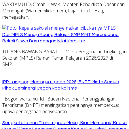
WARTAMU.ID, Cimahi – Wakil Menteri Pendidikan Dasar dan
Menengah (Wamendikdasmen), Fajar Riza Ul Haq,
menegaskan…
Dari MPLS Menuju Ruang Belajar: SMP MMT Mercubuana
Bekali Siswa Baru dengan Nilai Karakter
TULANG BAWANG BARAT, — Masa Pengenalan Lingkungan
Sekolah (MPLS) Ramah Tahun Pelajaran 2026/2027 di
SMP…
IPR Lampung Meningkat pada 2025, BNPT Minta Semua
Pihak Bersinergi Cegah Radikalisme
Bogor, wartamu. Id– Badan Nasional Penanggulangan
Terorisme (BNPT) mengingatkan pentingnya memperkuat
upaya pencegahan penyebaran…
Sengketa Lahan Transmigrasi Mesuji Kian Memanas, Kuasa
Hukum Warga Laporkan Dugaan Korupsi ke Kejati Lampung