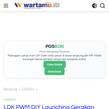
Langsung
ke
konten
POS
BON
Pintar Mengelola Pesanan
Pelanggan cukup
scan QR Code
untuk pesan & bayar langsung dari HP. Kelola
keuangan bisnis jadi lebih simpel dan terpantau online.
Coba Gratis
Download
Beranda
DAERAH
DAERAH
LDK PWM DIY Launching Gerakan