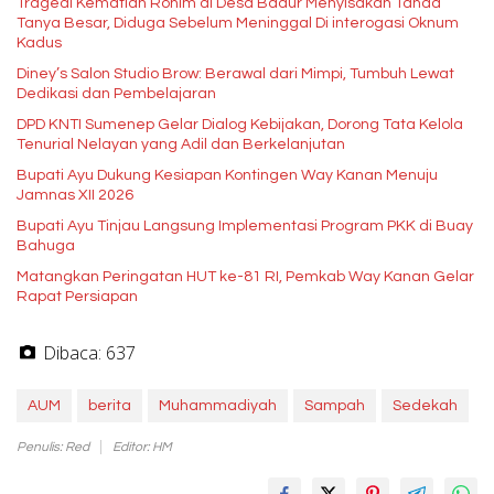
Tragedi Kematian Rohim di Desa Badur Menyisakan Tanda
Tanya Besar, Diduga Sebelum Meninggal Di interogasi Oknum
Kadus
Diney’s Salon Studio Brow: Berawal dari Mimpi, Tumbuh Lewat
Dedikasi dan Pembelajaran
DPD KNTI Sumenep Gelar Dialog Kebijakan, Dorong Tata Kelola
Tenurial Nelayan yang Adil dan Berkelanjutan
Bupati Ayu Dukung Kesiapan Kontingen Way Kanan Menuju
Jamnas XII 2026
Bupati Ayu Tinjau Langsung Implementasi Program PKK di Buay
Bahuga
Matangkan Peringatan HUT ke-81 RI, Pemkab Way Kanan Gelar
Rapat Persiapan
Dibaca:
637
AUM
berita
Muhammadiyah
Sampah
Sedekah
Penulis: Red
Editor: HM