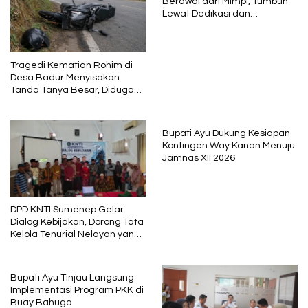
Berawal dari Mimpi, Tumbuh
Lewat Dedikasi dan
Pembelajaran
Tragedi Kematian Rohim di
Desa Badur Menyisakan
Tanda Tanya Besar, Diduga
Sebelum Meninggal Di
interogasi Oknum Kadus
Bupati Ayu Dukung Kesiapan
Kontingen Way Kanan Menuju
Jamnas XII 2026
DPD KNTI Sumenep Gelar
Dialog Kebijakan, Dorong Tata
Kelola Tenurial Nelayan yang
Adil dan Berkelanjutan
Bupati Ayu Tinjau Langsung
Implementasi Program PKK di
Buay Bahuga