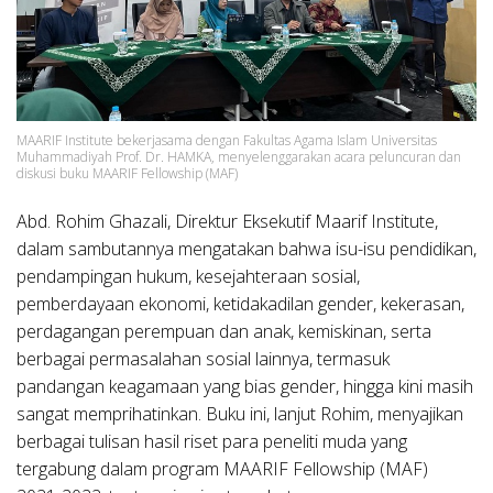
MAARIF Institute bekerjasama dengan Fakultas Agama Islam Universitas
Muhammadiyah Prof. Dr. HAMKA, menyelenggarakan acara peluncuran dan
diskusi buku MAARIF Fellowship (MAF)
Abd. Rohim Ghazali, Direktur Eksekutif Maarif Institute,
dalam sambutannya mengatakan bahwa isu-isu pendidikan,
pendampingan hukum, kesejahteraan sosial,
pemberdayaan ekonomi, ketidakadilan gender, kekerasan,
perdagangan perempuan dan anak, kemiskinan, serta
berbagai permasalahan sosial lainnya, termasuk
pandangan keagamaan yang bias gender, hingga kini masih
sangat memprihatinkan. Buku ini, lanjut Rohim, menyajikan
berbagai tulisan hasil riset para peneliti muda yang
tergabung dalam program MAARIF Fellowship (MAF)