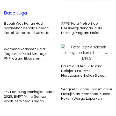
Baca Juga
Bupati Way Kanan Hadiri
APPSI Kota Metro Siap
Sarasehan Kepala Daerah
Bersinergi dengan BGN
Partai Demokrat di Jakarta
Dukung Program Makan
Bergizi
Wamendikdasmen Fajar
Tegaskan Posisi Strategis
PNFI dalam Ekosistem
Pendidikan Nasional
Dari MPLS Menuju Ruang
Belajar: SMP MMT
Mercubuana Bekali Siswa
Baru dengan Nilai Karakter
Sengketa Lahan Transmigrasi
IPR Lampung Meningkat pada
Mesuji Kian Memanas, Kuasa
2025, BNPT Minta Semua
Hukum Warga Laporkan
Pihak Bersinergi Cegah
Dugaan Korupsi ke Kejati
Radikalisme
Lampung