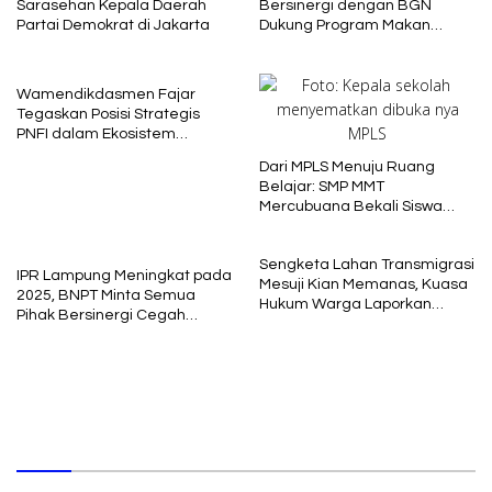
Sarasehan Kepala Daerah
Bersinergi dengan BGN
Partai Demokrat di Jakarta
Dukung Program Makan
Bergizi
Wamendikdasmen Fajar
Tegaskan Posisi Strategis
PNFI dalam Ekosistem
Pendidikan Nasional
Dari MPLS Menuju Ruang
Belajar: SMP MMT
Mercubuana Bekali Siswa
Baru dengan Nilai Karakter
Sengketa Lahan Transmigrasi
IPR Lampung Meningkat pada
Mesuji Kian Memanas, Kuasa
2025, BNPT Minta Semua
Hukum Warga Laporkan
Pihak Bersinergi Cegah
Dugaan Korupsi ke Kejati
Radikalisme
Lampung