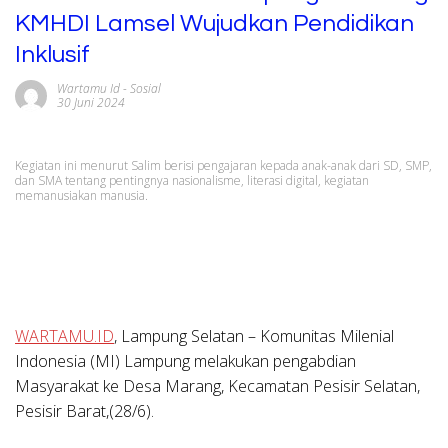
KMHDI Lamsel Wujudkan Pendidikan
Inklusif
Wartamu Id
-
Sosial
30 Juni 2024
Kegiatan ini menurut Salim berisi pengajaran kepada anak-anak dari SD, SMP,
dan SMA tentang pentingnya nasionalisme, literasi digital, kegiatan
memanusiakan manusia.
WARTAMU.ID
, Lampung Selatan – Komunitas Milenial
Indonesia (MI) Lampung melakukan pengabdian
Masyarakat ke Desa Marang, Kecamatan Pesisir Selatan,
Pesisir Barat,(28/6).