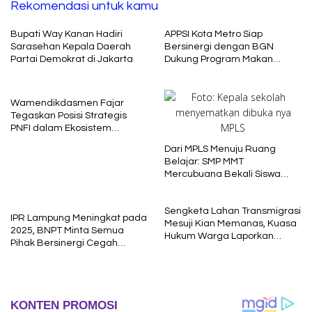
Rekomendasi untuk kamu
Bupati Way Kanan Hadiri
APPSI Kota Metro Siap
Sarasehan Kepala Daerah
Bersinergi dengan BGN
Partai Demokrat di Jakarta
Dukung Program Makan
Bergizi
Wamendikdasmen Fajar
Tegaskan Posisi Strategis
PNFI dalam Ekosistem
Pendidikan Nasional
Dari MPLS Menuju Ruang
Belajar: SMP MMT
Mercubuana Bekali Siswa
Baru dengan Nilai Karakter
Sengketa Lahan Transmigrasi
IPR Lampung Meningkat pada
Mesuji Kian Memanas, Kuasa
2025, BNPT Minta Semua
Hukum Warga Laporkan
Pihak Bersinergi Cegah
Dugaan Korupsi ke Kejati
Radikalisme
Lampung