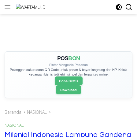
Langsung
ke
konten
POS
BON
Pintar Mengelola Pesanan
Pelanggan cukup
scan QR Code
untuk pesan & bayar langsung dari HP. Kelola
keuangan bisnis jadi lebih simpel dan terpantau online.
Coba Gratis
Download
Beranda
NASIONAL
NASIONAL
Milenial Indonesia Lampung Gandeng